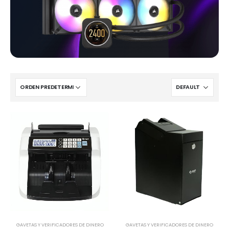
GAVETAS Y VERIFICADORES DE DINERO
GAVETAS Y VERIFICADORES DE DINERO