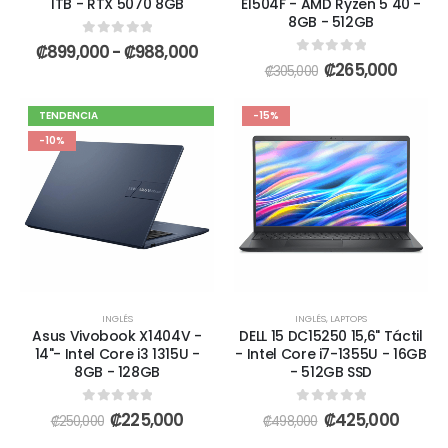
1TB - RTX 5070 8GB
E1504F - AMD Ryzen 5 40 -
8GB - 512GB
0
out of 5
₡
899,000
-
₡
988,000
0
out of 5
₡
265,000
₡
305,000
TENDENCIA
-15%
-10%
INGLÉS
INGLÉS
,
LAPTOPS
Asus Vivobook X1404V -
DELL 15 DC15250 15,6" Táctil
14"- Intel Core i3 1315U -
- Intel Core i7-1355U - 16GB
8GB - 128GB
- 512GB SSD
0
out of 5
0
out of 5
₡
225,000
₡
425,000
₡
250,000
₡
498,000