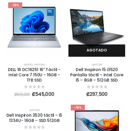
-10%
AGOTADO
INGLÉS
,
LAPTOPS
LAPTOPS
DELL 16 DC16251 16" Táctil -
Dell Inspiron 15 i3520
Intel Core 7 150U - 16GB -
Pantalla táctil – Intel Core
1TB SSD
i5 – 8GB – 512GB SSD
0
out of 5
0
out of 5
₡
545,000
₡
297,500
₡
605,000
AGOTADO
-10%
-15%
LAPTOPS
Dell Inspiron 3530 táctil – i5
1334U- 16GB – SSD 512GB