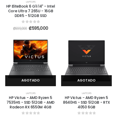
LAPTOPS
HP EliteBook 6 G1i 14" - Intel
Core Ultra 7 265U - 16GB
DDR5 - 512GB SSD
0
out of 5
₡
595,000
₡
699,000
AGOTADO
AGOTADO
LAPTOPS
LAPTOPS
HP Victus - AMD Ryzen 5
HP Victus - AMD Ryzen 5
7535HS - SSD 512GB - AMD
8640HS - SSD 512GB - RTX
Radeon RX 6550M 4GB
4050 6GB