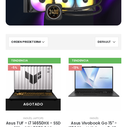
TENDENCIA
TENDENCIA
-5%
-13%
AGOTADO
INGLÉS
,
LAPTOPS
INGLÉS
Asus TUF – i7 14650HX – SSD
Asus Vivobook Go 15" -