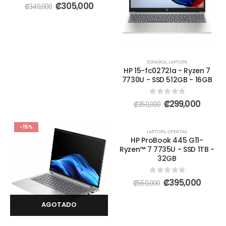
0
out of 5
₡
305,000
₡
340,000
ESPAÑOL
,
LAPTOPS
HP 15-fc0272la - Ryzen 7
7730U - SSD 512GB - 16GB
0
out of 5
₡
299,000
₡
350,000
AGOTADO
-15%
-28%
LAPTOPS
,
OFERTAS
HP ProBook 445 G11-
Ryzen™ 7 7735U - SSD 1TB -
32GB
0
out of 5
₡
395,000
₡
550,000
AGOTADO