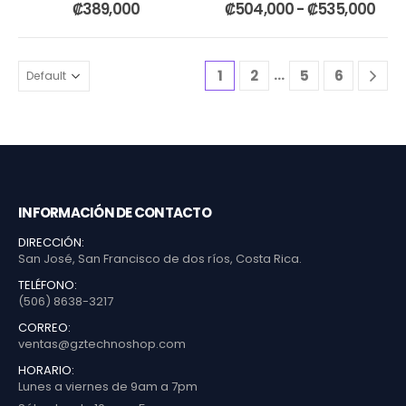
0
out of 5
0
out of 5
₡
389,000
₡
504,000
-
₡
535,000
…
1
2
5
6
INFORMACIÓN DE CONTACTO
DIRECCIÓN:
San José, San Francisco de dos ríos, Costa Rica.
TELÉFONO:
(506) 8638-3217
CORREO:
ventas@gztechnoshop.com
HORARIO:
Lunes a viernes de 9am a 7pm