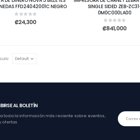
A DE DINERO NOVA 5 BILLETES
IMPRESORA DE CARNET ZEBRA
ONEDAS FFD24042001C NEGRO
SINGLE SIDED ZEB-ZC31
0M0C000LA00
0
out of 5
₡
24,300
0
out of 5
₡
841,000
culo:
BIRSE AL BOLETÍN
 toda la información más reciente sobre eventos,
y ofertas