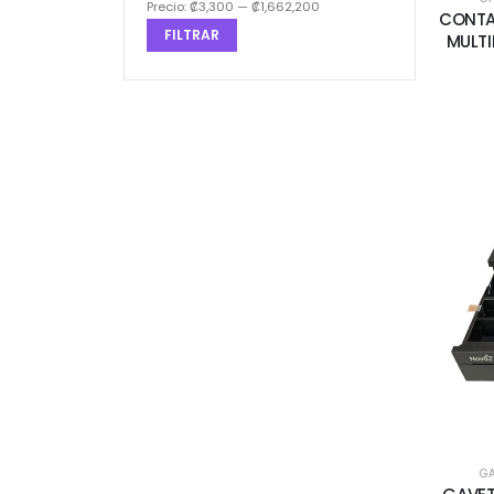
Precio:
₡3,300
—
₡1,662,200
CONTAD
FILTRAR
MULTI
GA