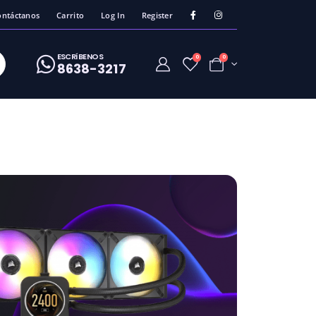
ontáctanos
Carrito
Log In
Register
ESCRíBENOS
0
0
8638-3217