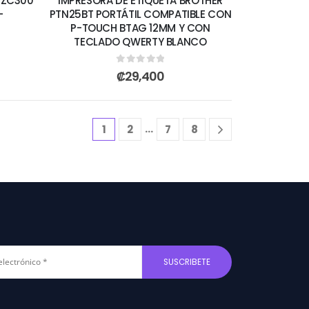
 ZC300
IMPRESORA DE ETIQUETA BROTHER
-
PTN25BT PORTÁTIL COMPATIBLE CON
P-TOUCH BTAG 12MM Y CON
TECLADO QWERTY BLANCO
0
out of 5
₡
29,400
…
1
2
7
8