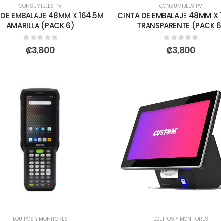
CONSUMIBLES PV
CONSUMIBLES PV
 DE EMBALAJE 48MM X 164.5M
CINTA DE EMBALAJE 48MM X 
AMARILLA (PACK 6)
TRANSPARENTE (PACK 6
0
out of 5
0
out of 5
₡
3,800
₡
3,800
EQUIPOS Y MONITORES
EQUIPOS Y MONITORES