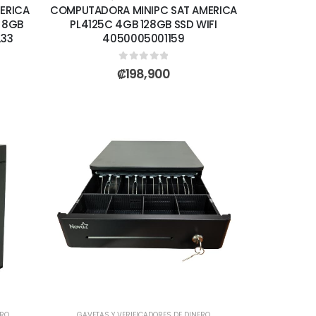
ERICA
COMPUTADORA MINIPC SAT AMERICA
5 8GB
PL4125C 4GB 128GB SSD WIFI
L33
4050005001159
0
out of 5
₡
198,900
ERO
GAVETAS Y VERIFICADORES DE DINERO