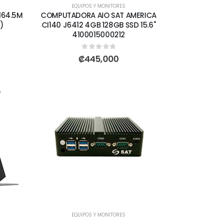
EQUIPOS Y MONITORES
164.5M
COMPUTADORA AIO SAT AMERICA
)
CI140 J6412 4GB 128GB SSD 15.6"
4100015000212
0
out of 5
₡
445,000
EQUIPOS Y MONITORES