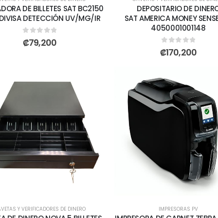
ORA DE BILLETES SAT BC2150
DEPOSITARIO DE DINER
DIVISA DETECCIÓN UV/MG/IR
SAT AMERICA MONEY SENSE
4050001001148
0
out of 5
₡
79,200
0
out of 5
₡
170,200
VETAS Y VERIFICADORES DE DINERO
IMPRESORAS PV