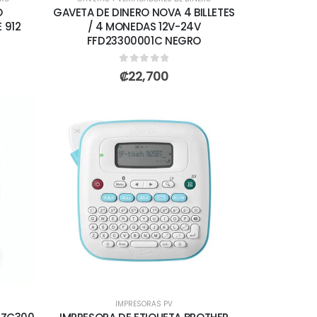
O
GAVETA DE DINERO NOVA 4 BILLETES
 912
/ 4 MONEDAS 12V-24V
FFD23300001C NEGRO
0
out of 5
₡
22,700
IMPRESORAS PV