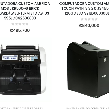
UTADORA CUSTOM AMERICA
COMPUTADORA CUSTOM AM
MOBIL KR500-G BRICK
TOUCH PATH 13'3 2.0 J345
OARD/LASERTERM STD A9-US
128GB SSD 921LD080300
995ED042600833
0
out of 5
₡
840,000
0
out of 5
₡
495,700
VETAS Y VERIFICADORES DE DINERO
GAVETAS Y VERIFICADORES DE DIN