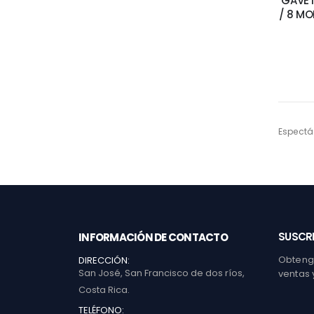
GAVET
/ 8 M
Espectá
SUSCRI
INFORMACIÓN DE CONTACTO
Obtenga
DIRECCIÓN:
San José, San Francisco de dos ríos,
ventas 
Costa Rica.
TELÉFONO: