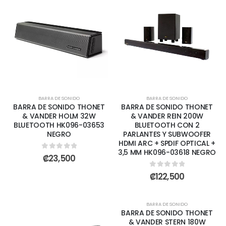
BARRA DE SONIDO
BARRA DE SONIDO
BARRA DE SONIDO THONET
BARRA DE SONIDO THONET
& VANDER HOLM 32W
& VANDER REIN 200W
BLUETOOTH HK096-03653
BLUETOOTH CON 2
NEGRO
PARLANTES Y SUBWOOFER
HDMI ARC + SPDIF OPTICAL +
3,5 MM HK096-03618 NEGRO
0
out of 5
₡
23,500
0
out of 5
₡
122,500
BARRA DE SONIDO
BARRA DE SONIDO THONET
& VANDER STERN 180W