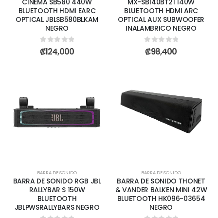
CINEMA SB580 440W
MX-SB140BT21 140W
BLUETOOTH HDMI EARC
BLUETOOTH HDMI ARC
OPTICAL JBLSB580BLKAM
OPTICAL AUX SUBWOOFER
NEGRO
INALAMBRICO NEGRO
0
out of 5
0
out of 5
₡
124,000
₡
98,400
BARRA DE SONIDO
BARRA DE SONIDO
BARRA DE SONIDO RGB JBL
BARRA DE SONIDO THONET
RALLYBAR S 150W
& VANDER BALKEN MINI 42W
BLUETOOTH
BLUETOOTH HK096-03654
JBLPWSRALLYBARS NEGRO
NEGRO