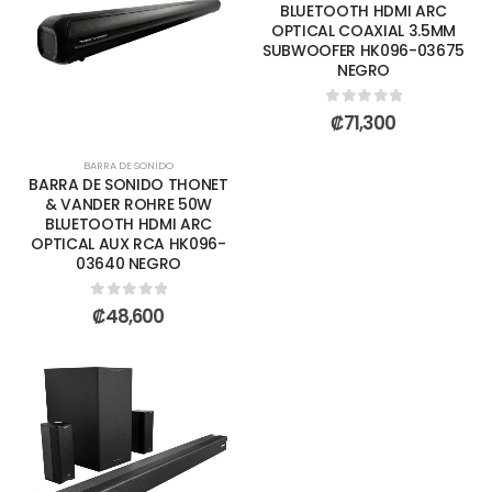
BLUETOOTH HDMI ARC
OPTICAL COAXIAL 3.5MM
SUBWOOFER HK096-03675
NEGRO
0
out of 5
₡
71,300
BARRA DE SONIDO
BARRA DE SONIDO THONET
& VANDER ROHRE 50W
BLUETOOTH HDMI ARC
OPTICAL AUX RCA HK096-
03640 NEGRO
0
out of 5
₡
48,600