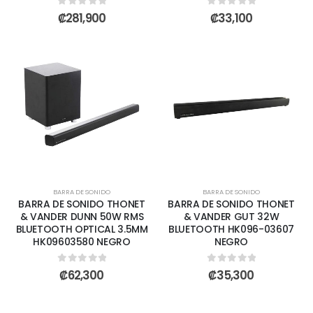
0
out of 5
0
out of 5
₡
281,900
₡
33,100
BARRA DE SONIDO
BARRA DE SONIDO
BARRA DE SONIDO THONET
BARRA DE SONIDO THONET
& VANDER DUNN 50W RMS
& VANDER GUT 32W
BLUETOOTH OPTICAL 3.5MM
BLUETOOTH HK096-03607
HK09603580 NEGRO
NEGRO
0
out of 5
0
out of 5
₡
62,300
₡
35,300