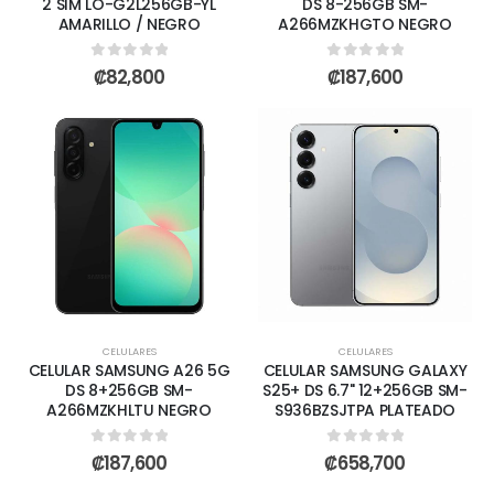
2 SIM LO-G2L256GB-YL
DS 8-256GB SM-
AMARILLO / NEGRO
A266MZKHGTO NEGRO
0
out of 5
0
out of 5
₡
82,800
₡
187,600
CELULARES
CELULARES
CELULAR SAMSUNG A26 5G
CELULAR SAMSUNG GALAXY
DS 8+256GB SM-
S25+ DS 6.7" 12+256GB SM-
A266MZKHLTU NEGRO
S936BZSJTPA PLATEADO
0
out of 5
0
out of 5
₡
187,600
₡
658,700