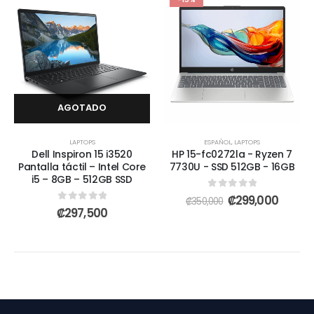
AGOTADO
LAPTOPS
ESPAÑOL
,
LAPTOPS
Dell Inspiron 15 i3520
HP 15-fc0272la - Ryzen 7
Pantalla táctil – Intel Core
7730U - SSD 512GB - 16GB
i5 – 8GB – 512GB SSD
0
out of 5
₡
299,000
₡
350,000
0
out of 5
₡
297,500