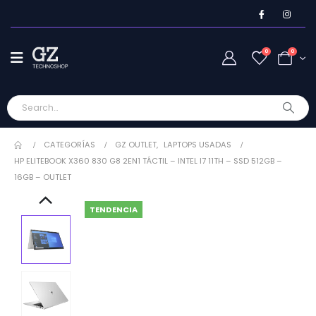
0
0
CATEGORÍAS
GZ OUTLET
,
LAPTOPS USADAS
HP ELITEBOOK X360 830 G8 2EN1 TÁCTIL – INTEL I7 11TH – SSD 512GB –
16GB – OUTLET
TENDENCIA