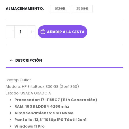
ALMACENAMIENTO
512GB
256GB
AÑADIR A LA CESTA
DESCRIPCIÓN
Laptop Outlet
Modelo: HP EliteBook 830 G8 (2en1 360)
Estado: USADA GRADO A
Procesador: i7-1185G7 (11th Generación)
RAM: 16GB LDDR4 4266mhz
Almacenamiento: SSD NVMe
Pantalla: 13,3″ 1080p
IPS Táctil 2en1
Windows 11 Pro