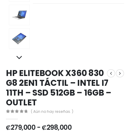
HP ELITEBOOK X360 830
G8 2EN1 TÁCTIL – INTEL I7
11TH – SSD 512GB – 16GB –
OUTLET
( Aún no hay reseñas. )
0
out of 5
₡
279,000
-
₡
298,000