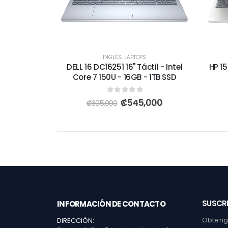
INGLÉS
,
LAPTOPS
DELL 16 DC16251 16" Táctil - Intel
HP 15
Core 7 150U - 16GB - 1TB SSD
0
out of 5
₡
545,000
₡
605,000
SUSCRI
INFORMACIÓN DE CONTACTO
Obtenga
DIRECCIÓN: