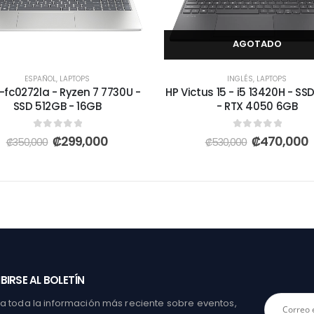
AGOTADO
ESPAÑOL
,
LAPTOPS
INGLÉS
,
LAPTOPS
-fc0272la - Ryzen 7 7730U -
HP Victus 15 - i5 13420H - SS
SSD 512GB - 16GB
- RTX 4050 6GB
0
out of 5
0
out of 5
₡
299,000
₡
470,000
₡
350,000
₡
530,000
BIRSE AL BOLETÍN
 toda la información más reciente sobre eventos,