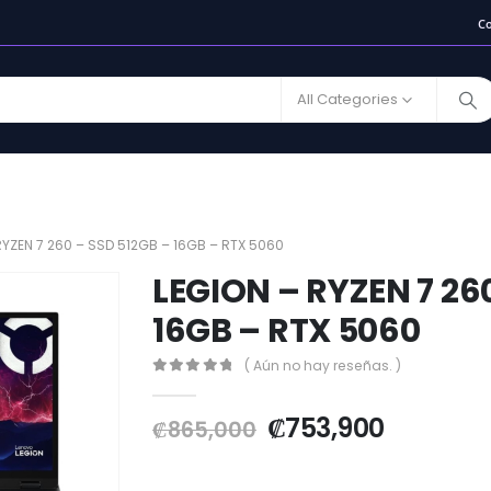
C
All Categories
RYZEN 7 260 – SSD 512GB – 16GB – RTX 5060
LEGION – RYZEN 7 26
16GB – RTX 5060
( Aún no hay reseñas. )
0
out of 5
₡
753,900
₡
865,000