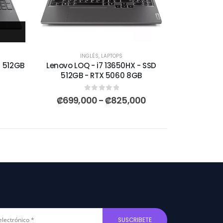
INGLÉS
,
LAPTOPS
D 512GB
Lenovo LOQ - i7 13650HX - SSD
512GB - RTX 5060 8GB
0
out of 5
₡
699,000
-
₡
825,000