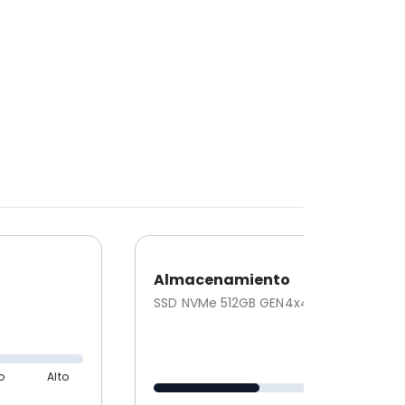
Almacenamiento
Z
SSD NVMe 512GB GEN4x4
o
Alto