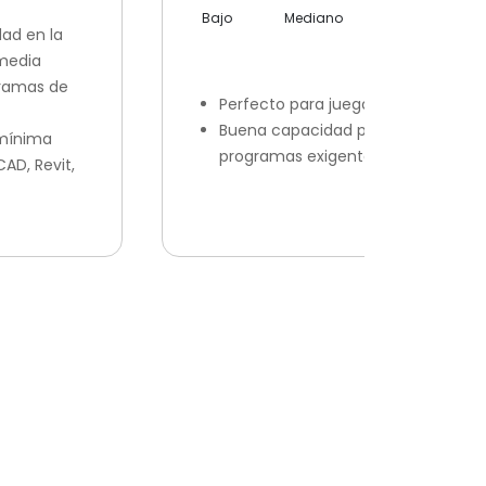
Bajo
Mediano
Alto
dad en la
media
gramas de
Perfecto para juegos
Buena capacidad para
 mínima
programas exigentes
AD, Revit,