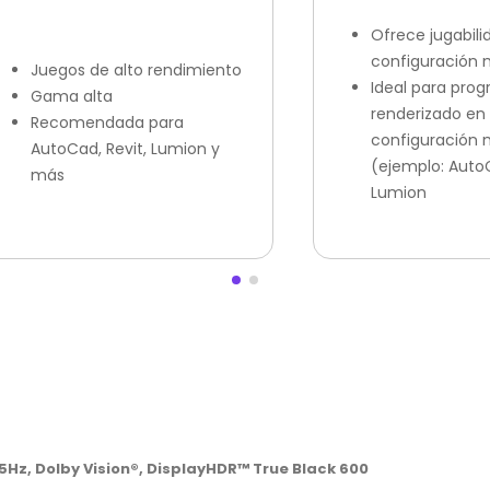
Ofrece jugabili
configuración 
Juegos de alto rendimiento
Ideal para pro
Gama alta
renderizado en
Recomendada para
configuración
AutoCad, Revit, Lumion y
(ejemplo: AutoC
más
Lumion
5Hz, Dolby Vision®, DisplayHDR™ True Black 600