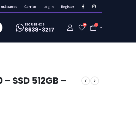
ontáctanos
Carrito
Log In
Register
ESCRíBENOS
0
0
8638-3217
0 – SSD 512GB –