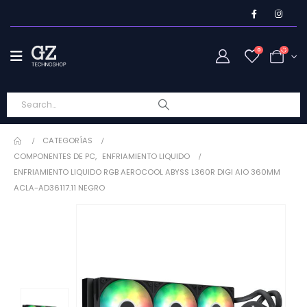
0
CATEGORÍAS
COMPONENTES DE PC
,
ENFRIAMIENTO LIQUIDO
ENFRIAMIENTO LIQUIDO RGB AEROCOOL ABYSS L360R DIGI AIO 360MM
ACLA-AD36117.11 NEGRO