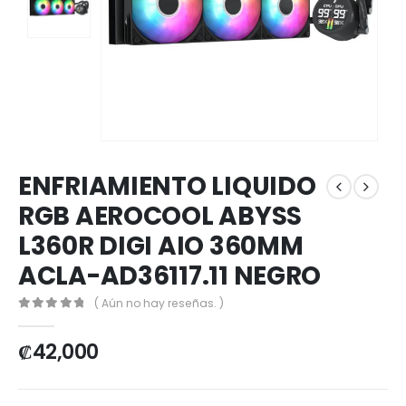
ENFRIAMIENTO LIQUIDO
RGB AEROCOOL ABYSS
L360R DIGI AIO 360MM
ACLA-AD36117.11 NEGRO
( Aún no hay reseñas. )
0
out of 5
₡
42,000