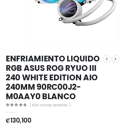
ENFRIAMIENTO LIQUIDO
RGB ASUS ROG RYUO III
240 WHITE EDITION AIO
240MM 90RC00J2-
M0AAY0 BLANCO
( Aún no hay reseñas. )
0
out of 5
₡
130,100