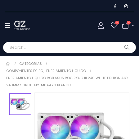
0
0
CATEGORÍAS
COMPONENTES DE PC
,
ENFRIAMIENTO LIQUIDO
ENFRIAMIENTO LIQUIDO RGB ASUS ROG RYUO III 240 WHITE EDITION AIO
240MM 90RC00J2-M0AAY0 BLANCO