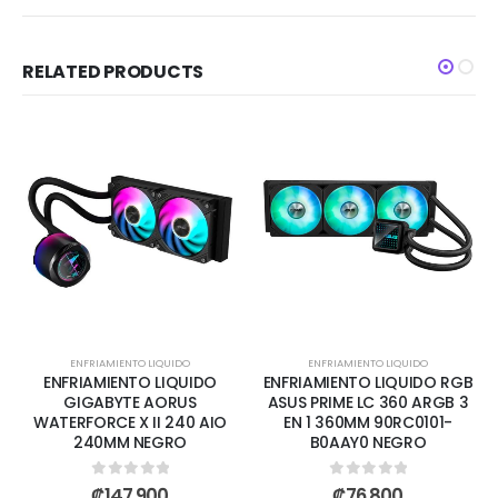
RELATED PRODUCTS
ENFRIAMIENTO LIQUIDO
ENFRIAMIENTO LIQUIDO
ENFRIAMIENTO LIQUIDO
ENFRIAMIENTO LIQUIDO RGB
GIGABYTE AORUS
ASUS PRIME LC 360 ARGB 3
WATERFORCE X II 240 AIO
EN 1 360MM 90RC0101-
240MM NEGRO
B0AAY0 NEGRO
0
out of 5
0
out of 5
₡
147,900
₡
76,800