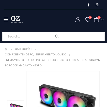
0
CATEGORÍAS
COMPONENTES DE PC
,
ENFRIAMIENTO LIQUIDO
ENFRIAMIENTO LIQUIDO RGB ASUS ROG STRIX LC II 360 ARGB AIO 360MM
90RC00F1-M0AAY0 NEGRO