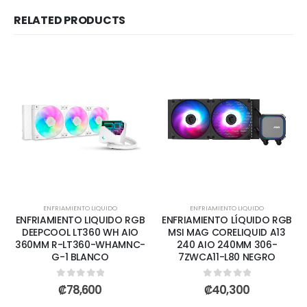
RELATED PRODUCTS
ENFRIAMIENTO LIQUIDO
ENFRIAMIENTO LIQUIDO
ENFRIAMIENTO LIQUIDO RGB
ENFRIAMIENTO LÍQUIDO RGB
DEEPCOOL LT360 WH AIO
MSI MAG CORELIQUID A13
360MM R-LT360-WHAMNC-
240 AIO 240MM 306-
G-1 BLANCO
7ZWCA11-L80 NEGRO
0
out of 5
0
out of 5
₡
78,600
₡
40,300