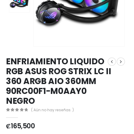
ENFRIAMIENTO LIQUIDO
RGB ASUS ROG STRIX LC II
360 ARGB AIO 360MM
90RC00F1-M0AAY0
NEGRO
( Aún no hay reseñas. )
0
out of 5
₡
165,500