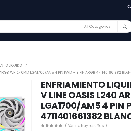
C
ENTO LIQUIDO
0 ARGB WH 240MM LGA1700/AM5 4 PIN PWM + 3 PIN ARGB 4711401661382 BLA
ENFRIAMIENTO LIQU
V LINE OASIS L240 
LGA1700/AM5 4 PIN 
4711401661382 BLAN
( Aún no hay reseñas. )
0
out of 5