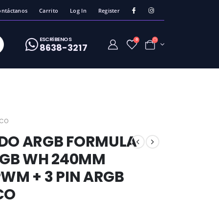
ontáctanos
Carrito
Log In
Register
ESCRíBENOS
0
8638-3217
NCO
IDO ARGB FORMULA
ARGB WH 240MM
PWM + 3 PIN ARGB
CO