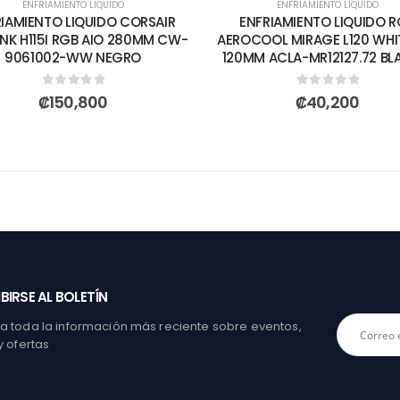
ENFRIAMIENTO LIQUIDO
ENFRIAMIENTO LIQUIDO
IAMIENTO LIQUIDO CORSAIR
ENFRIAMIENTO LIQUIDO 
INK H115I RGB AIO 280MM CW-
AEROCOOL MIRAGE L120 WHI
9061002-WW NEGRO
120MM ACLA-MR12127.72 B
0
out of 5
0
out of 5
₡
150,800
₡
40,200
BIRSE AL BOLETÍN
 toda la información más reciente sobre eventos,
y ofertas