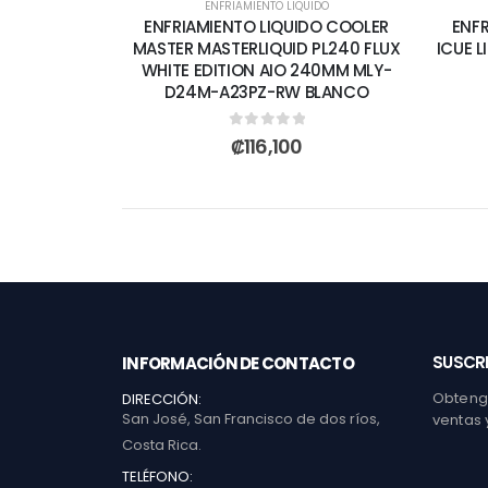
ENFRIAMIENTO LIQUIDO
ENFRIAMIENTO LIQUIDO COOLER
ENFR
MASTER MASTERLIQUID PL240 FLUX
ICUE L
WHITE EDITION AIO 240MM MLY-
D24M-A23PZ-RW BLANCO
0
out of 5
₡
116,100
SUSCRI
INFORMACIÓN DE CONTACTO
Obtenga
DIRECCIÓN:
San José, San Francisco de dos ríos,
ventas 
Costa Rica.
TELÉFONO: