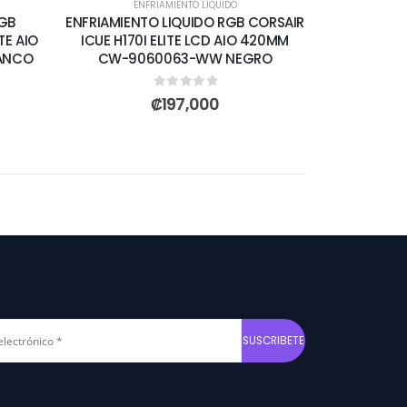
ENFRIAMIENTO LIQUIDO
RGB
ENFRIAMIENTO LIQUIDO RGB CORSAIR
TE AIO
ICUE H170I ELITE LCD AIO 420MM
LANCO
CW-9060063-WW NEGRO
0
out of 5
₡
197,000