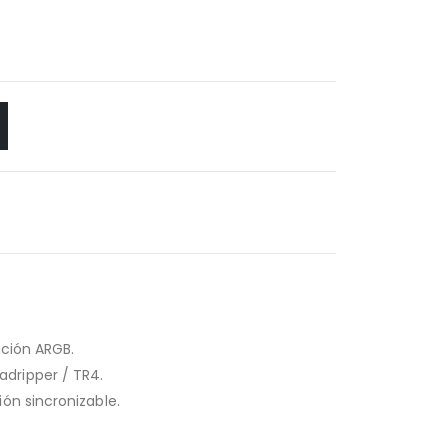
ación ARGB.
eadripper / TR4.
ón sincronizable.