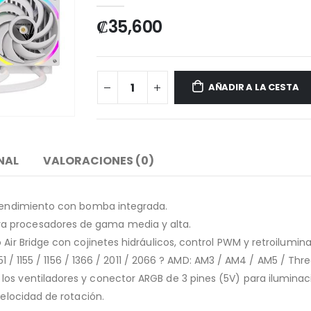
₡
35,600
AÑADIR A LA CESTA
NAL
VALORACIONES (0)
o rendimiento con bomba integrada.
a procesadores de gama media y alta.
 Air Bridge con cojinetes hidráulicos, control PWM y retroilumin
151 / 1155 / 1156 / 1366 / 2011 / 2066 ? AMD: AM3 / AM4 / AM5 / Thr
os ventiladores y conector ARGB de 3 pines (5V) para iluminaci
velocidad de rotación.