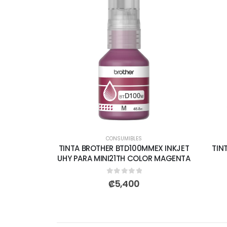
CONSUMIBLES
TINTA BROTHER BTD100MMEX INKJET
TIN
UHY PARA MINI21TH COLOR MAGENTA
0
out of 5
₡
5,400