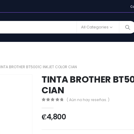
C
All Categories
TINTA BROTHER BT5001C INKJET COLOR CIAN
TINTA BROTHER BT5
CIAN
( Aún no hay reseñas. )
0
out of 5
₡
4,800