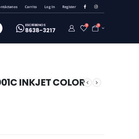
ontáctanos
Carrito
Log In
Register
ESCRíBENOS
0
0
8638-3217
001C INKJET COLOR