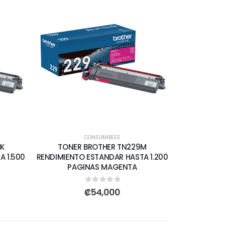
CONSUMIBLES
BK
TONER BROTHER TN229M
A 1.500
RENDIMIENTO ESTANDAR HASTA 1.200
PAGINAS MAGENTA
0
out of 5
₡
54,000