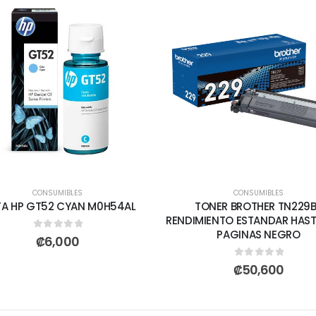
CONSUMIBLES
CONSUMIBLES
TA HP GT52 CYAN M0H54AL
TONER BROTHER TN229
RENDIMIENTO ESTANDAR HAST
PAGINAS NEGRO
0
out of 5
₡
6,000
0
out of 5
₡
50,600