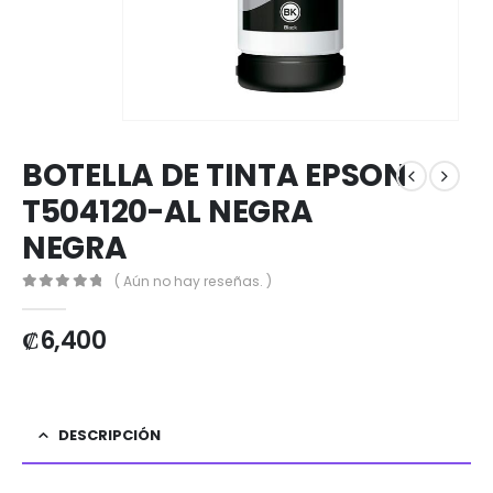
BOTELLA DE TINTA EPSON
T504120-AL NEGRA
NEGRA
( Aún no hay reseñas. )
0
out of 5
₡
6,400
DESCRIPCIÓN