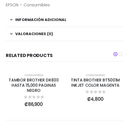
EPSON – Consumibles
INFORMACIÓN ADICIONAL
VALORACIONES (0)
RELATED PRODUCTS
CONSUMIBLES
CONSUMIBLES
TAMBOR BROTHER DR830
TINTA BROTHER BT5001M
HASTA 15,000 PAGINAS
INKJET COLOR MAGENTA
NEGRO
0
out of 5
₡
4,800
0
out of 5
₡
86,900