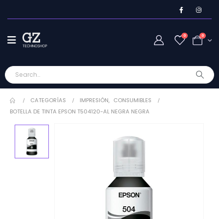
0
0
CATEGORÍAS
IMPRESIÓN
,
CONSUMIBLES
BOTELLA DE TINTA EPSON T504120-AL NEGRA NEGRA