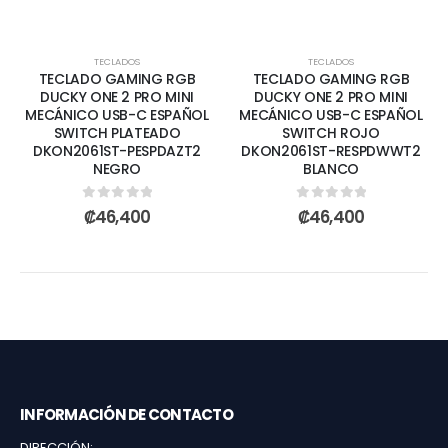
TECLADOS
TECLADOS
TECLADO GAMING RGB
TECLADO GAMING RGB
DUCKY ONE 2 PRO MINI
DUCKY ONE 2 PRO MINI
MECÁNICO USB-C ESPAÑOL
MECÁNICO USB-C ESPAÑOL
SWITCH PLATEADO
SWITCH ROJO
DKON2061ST-PESPDAZT2
DKON2061ST-RESPDWWT2
NEGRO
BLANCO
0
out of 5
0
out of 5
₡
46,400
₡
46,400
INFORMACIÓN DE CONTACTO
DIRECCIÓN: