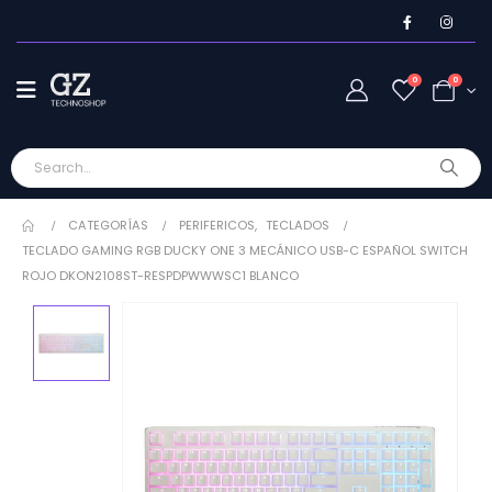
0
0
CATEGORÍAS
PERIFERICOS
,
TECLADOS
TECLADO GAMING RGB DUCKY ONE 3 MECÁNICO USB-C ESPAÑOL SWITCH
ROJO DKON2108ST-RESPDPWWWSC1 BLANCO