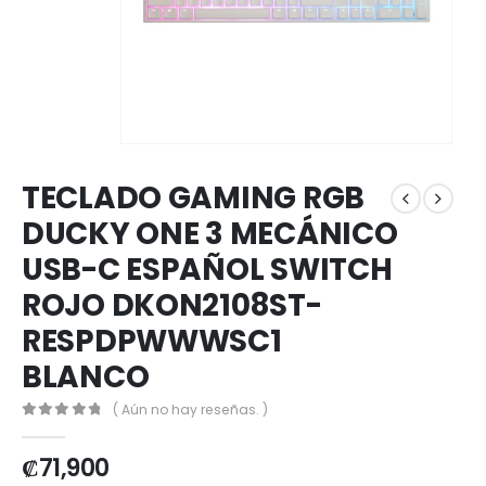
TECLADO GAMING RGB
DUCKY ONE 3 MECÁNICO
USB-C ESPAÑOL SWITCH
ROJO DKON2108ST-
RESPDPWWWSC1
BLANCO
( Aún no hay reseñas. )
0
out of 5
₡
71,900