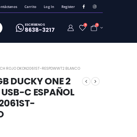
ontáctanos
Carrito
Log In
Register
ESCRíBENOS
0
0
8638-3217
ITCH ROJO DKON2061ST-RESPDWWT2 BLANCO
B DUCKY ONE 2
 USB-C ESPAÑOL
2061ST-
O