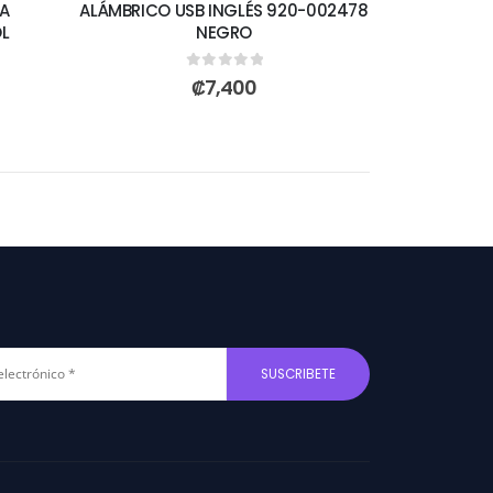
A
ALÁMBRICO USB INGLÉS 920-002478
L
NEGRO
0
out of 5
₡
7,400