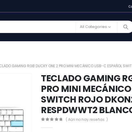
C
All Categories
CLADO GAMING RGB DUCKY ONE 2 PRO MINI MECÁNICO USB-C ESPAÑOL SW
TECLADO GAMING RG
PRO MINI MECÁNICO
SWITCH ROJO DKON
RESPDWWT2 BLANC
( Aún no hay reseñas. )
0
out of 5