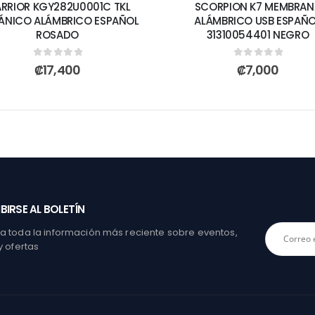
RRIOR KGY282U0001C TKL
SCORPION K7 MEMBRAN
ÁNICO ALÁMBRICO ESPAÑOL
ALÁMBRICO USB ESPAÑO
ROSADO
31310054401 NEGRO
0
out of 5
0
out of 5
₡
17,400
₡
7,000
BIRSE AL BOLETÍN
 toda la información más reciente sobre eventos,
y ofertas