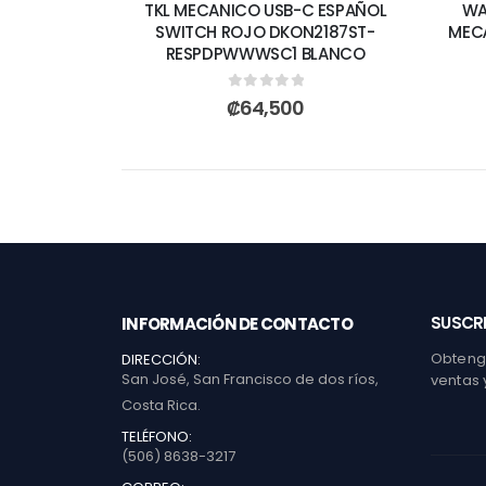
TKL MECANICO USB-C ESPAÑOL
WA
SWITCH ROJO DKON2187ST-
MEC
RESPDPWWWSC1 BLANCO
0
out of 5
₡
64,500
SUSCRI
INFORMACIÓN DE CONTACTO
Obtenga
DIRECCIÓN:
San José, San Francisco de dos ríos,
ventas 
Costa Rica.
TELÉFONO:
(506) 8638-3217