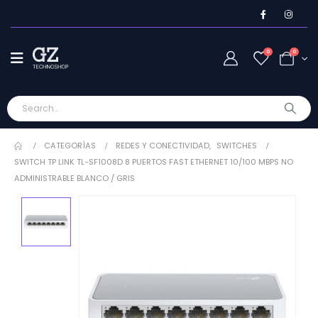
0
0
CATEGORÍAS
REDES Y CONECTIVIDAD
,
SWITCHES
SWITCH TP LINK TL-SF1008D 8 PUERTOS FAST ETHERNET 10/100 MBPS NO
ADMINISTRABLE BLANCO / GRIS