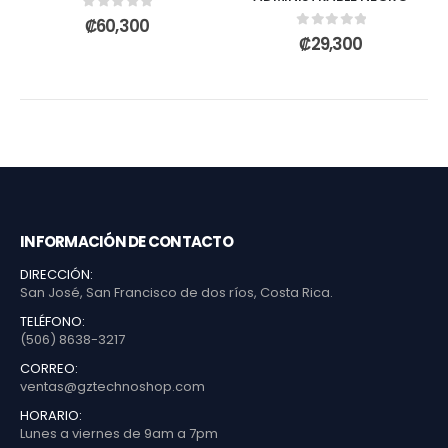
0
out of 5
₡
60,300
0
out of 5
₡
29,300
INFORMACIÓN DE CONTACTO
DIRECCIÓN:
San José, San Francisco de dos ríos, Costa Rica.
TELÉFONO:
(506) 8638-3217
CORREO:
ventas@gztechnoshop.com
HORARIO:
Lunes a viernes de 9am a 7pm