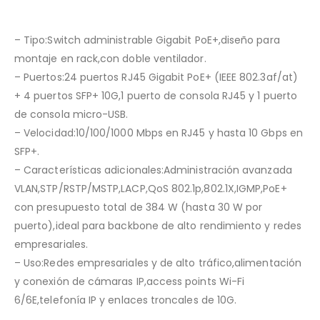
– Tipo:Switch administrable Gigabit PoE+,diseño para
montaje en rack,con doble ventilador.
– Puertos:24 puertos RJ45 Gigabit PoE+ (IEEE 802.3af/at)
+ 4 puertos SFP+ 10G,1 puerto de consola RJ45 y 1 puerto
de consola micro-USB.
– Velocidad:10/100/1000 Mbps en RJ45 y hasta 10 Gbps en
SFP+.
– Características adicionales:Administración avanzada
VLAN,STP/RSTP/MSTP,LACP,QoS 802.1p,802.1X,IGMP,PoE+
con presupuesto total de 384 W (hasta 30 W por
puerto),ideal para backbone de alto rendimiento y redes
empresariales.
– Uso:Redes empresariales y de alto tráfico,alimentación
y conexión de cámaras IP,access points Wi-Fi
6/6E,telefonía IP y enlaces troncales de 10G.