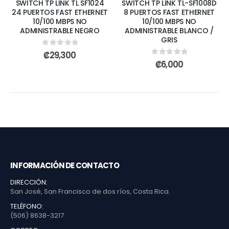
SWITCH TP LINK TL SF1024
SWITCH TP LINK TL-SF1008D
24 PUERTOS FAST ETHERNET
8 PUERTOS FAST ETHERNET
10/100 MBPS NO
10/100 MBPS NO
ADMINISTRABLE NEGRO
ADMINISTRABLE BLANCO /
GRIS
0
out of 5
₡
29,300
0
out of 5
₡
6,000
INFORMACIÓN DE CONTACTO
DIRECCIÓN:
San José, San Francisco de dos ríos, Costa Rica.
TELÉFONO:
(506) 8638-3217