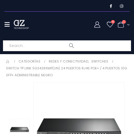
0
CATEGORÍAS
REDES Y CONECTIVIDAD
,
SWITCHES
SWITCH TP LINK SG3428XMP(UN) 24 PUERTOS RJ45 POE+ / 4 PUERTOS 10G
SFP+ ADMINISTRABLE NEGRO