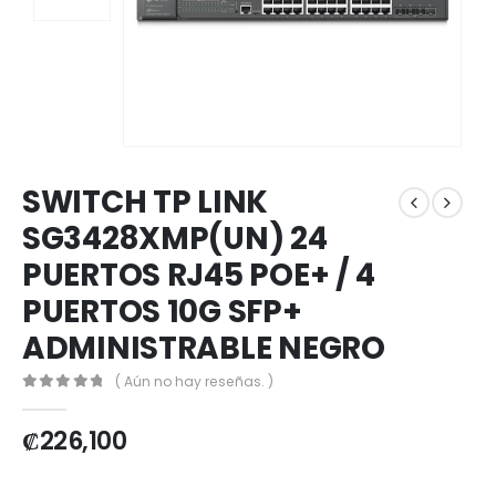
SWITCH TP LINK
SG3428XMP(UN) 24
PUERTOS RJ45 POE+ / 4
PUERTOS 10G SFP+
ADMINISTRABLE NEGRO
( Aún no hay reseñas. )
0
out of 5
₡
226,100