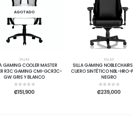
AGOTADO
SILLAS
SILLAS
LA GAMING COOLER MASTER
SILLA GAMING NOBLECHAIRS
ER R3C GAMING CMI-GCR3C-
CUERO SINTÉTICO NBL-HRO-
GW GRIS Y BLANCO
NEGRO
0
out of 5
0
out of 5
₡
151,900
₡
239,000