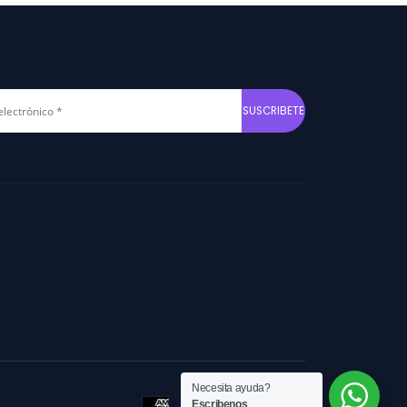
o
Necesita ayuda?
Escribenos