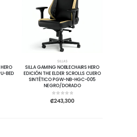
SILLAS
 HERO
SILLA GAMING NOBLECHAIRS HERO
PU-BED
EDICIÓN THE ELDER SCROLLS CUERO
SINTÉTICO PGW-NB-HGC-005
NEGRO/DORADO
0
out of 5
₡
243,300