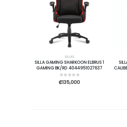
SILLAS
SILLA GAMING SHARKOON ELBRUS 1
SIL
GAMING BK/RD 4044951027637
CALIB
0
out of 5
₡
135,000