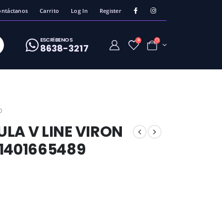
ontáctanos
Carrito
Log In
Register
ESCRíBENOS
0
8638-3217
O
LA V LINE VIRON
11401665489