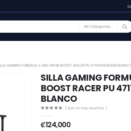
C
ILLA GAMING FORMULA V LINE VIRON BOOST RACER PU 4711401665489 BLANC
SILLA GAMING FORMU
BOOST RACER PU 47
BLANCO
( Aún no hay reseñas. )
0
out of 5
₡
124,000