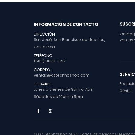
SUSCRI
INFORMACIÓN DE CONTACTO
Obtenga
DIRECCIÓN:
San José, San Francisco de dos ríos,
ventas 
Costa Rica.
TELÉFONO:
(506) 8638-3217
CORREO:
SERVIC
ventas@gztechnoshop.com
HORARIO:
Product
Lunes a viernes de 9am a 7pm
Ofertas
Sábados de 10am a 5pm
© GZ Technoshop. 2024. Todos los derechos reservad