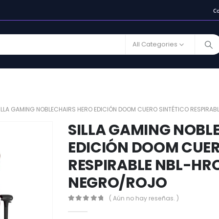
C
All Categories
ILLA GAMING NOBLECHAIRS HERO EDICIÓN DOOM CUERO SINTÉTICO RESPIRA
SILLA GAMING NOBL
EDICIÓN DOOM CUER
RESPIRABLE NBL-HR
NEGRO/ROJO
( Aún no hay reseñas. )
0
out of 5