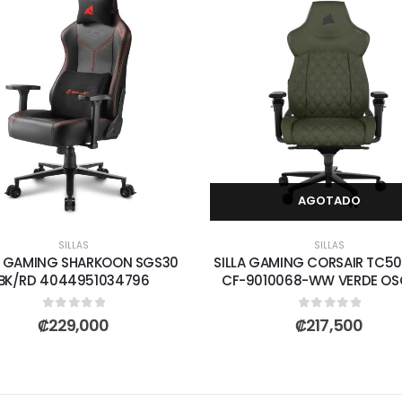
AGOTADO
SILLAS
SILLAS
A GAMING SHARKOON SGS30
SILLA GAMING CORSAIR TC50
BK/RD 4044951034796
CF-9010068-WW VERDE O
0
out of 5
0
out of 5
₡
229,000
₡
217,500