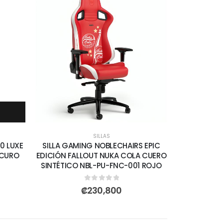
SILLAS
0 LUXE
SILLA GAMING NOBLECHAIRS EPIC
SCURO
EDICIÓN FALLOUT NUKA COLA CUERO
SINTÉTICO NBL-PU-FNC-001 ROJO
0
out of 5
₡
230,800