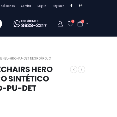
ontáctanos
Carrito
Log In
Register
ESCRíBENOS
0
0
8638-3217
BLE NBL-HRO-PU-DET NEGRO/ROJO
ECHAIRS HERO
O SINTÉTICO
O-PU-DET