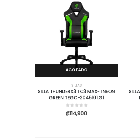
AGOTADO
SILLAS
SILLA THUNDERX3 TC3 MAX-TNEON
SILL
GREEN TEGC-2045101.G1
0
out of 5
₡
114,900