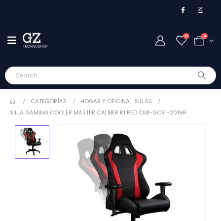
0
0
CATEGORÍAS
HOGAR Y OFICINA
,
SILLAS
SILLA GAMING COOLER MASTER CALIBER R1 RED CMI-GCR1-2019R