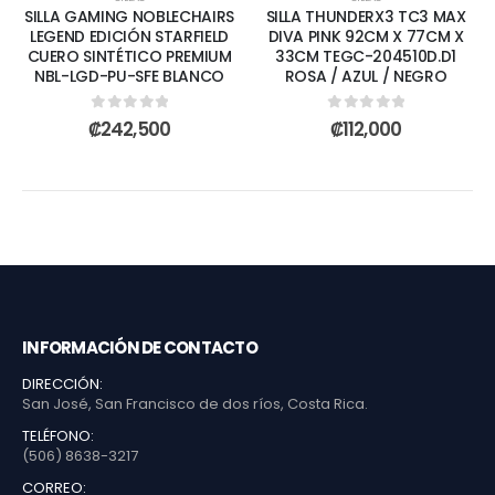
SILLA GAMING NOBLECHAIRS
SILLA THUNDERX3 TC3 MAX
LEGEND EDICIÓN STARFIELD
DIVA PINK 92CM X 77CM X
CUERO SINTÉTICO PREMIUM
33CM TEGC-204510D.D1
NBL-LGD-PU-SFE BLANCO
ROSA / AZUL / NEGRO
0
out of 5
0
out of 5
₡
242,500
₡
112,000
INFORMACIÓN DE CONTACTO
DIRECCIÓN:
San José, San Francisco de dos ríos, Costa Rica.
TELÉFONO:
(506) 8638-3217
CORREO: