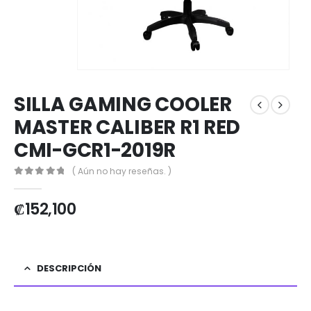
SILLA GAMING COOLER
MASTER CALIBER R1 RED
CMI-GCR1-2019R
( Aún no hay reseñas. )
0
out of 5
₡
152,100
DESCRIPCIÓN