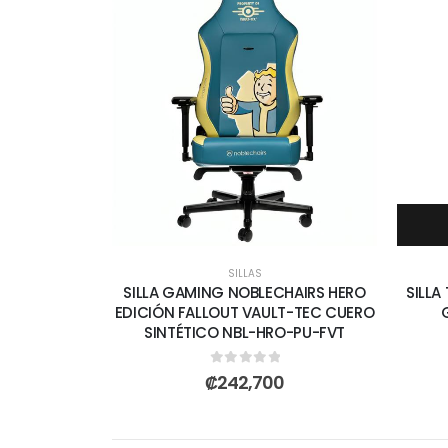
SILLAS
SILLA GAMING NOBLECHAIRS HERO
SILL
EDICIÓN FALLOUT VAULT-TEC CUERO
SINTÉTICO NBL-HRO-PU-FVT
0
out of 5
₡
242,700