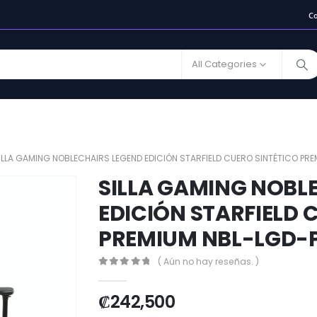
C
All Categories
ILLA GAMING NOBLECHAIRS LEGEND EDICIÓN STARFIELD CUERO SINTÉTICO PR
SILLA GAMING NOBL
EDICIÓN STARFIELD 
PREMIUM NBL-LGD-
( Aún no hay reseñas. )
0
out of 5
₡
242,500