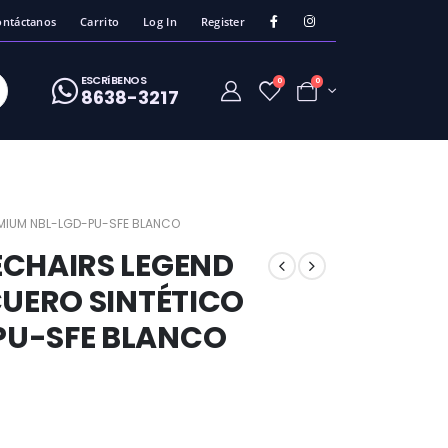
ontáctanos
Carrito
Log In
Register
ESCRíBENOS
0
0
8638-3217
EMIUM NBL-LGD-PU-SFE BLANCO
ECHAIRS LEGEND
CUERO SINTÉTICO
PU-SFE BLANCO