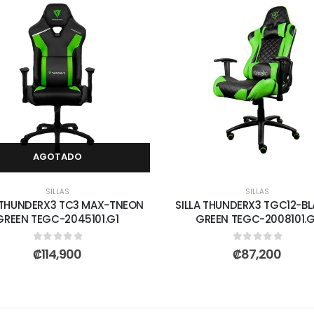
AGOTADO
SILLAS
SILLAS
A THUNDERX3 TC3 MAX-TNEON
SILLA THUNDERX3 TGC12-B
GREEN TEGC-2045101.G1
GREEN TEGC-2008101.G
0
out of 5
0
out of 5
₡
114,900
₡
87,200