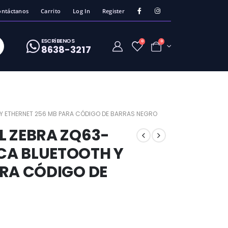
ontáctanos
Carrito
Log In
Register
ESCRíBENOS
0
0
8638-3217
Y ETHERNET 256 MB PARA CÓDIGO DE BARRAS NEGRO
L ZEBRA ZQ63-
CA BLUETOOTH Y
ARA CÓDIGO DE