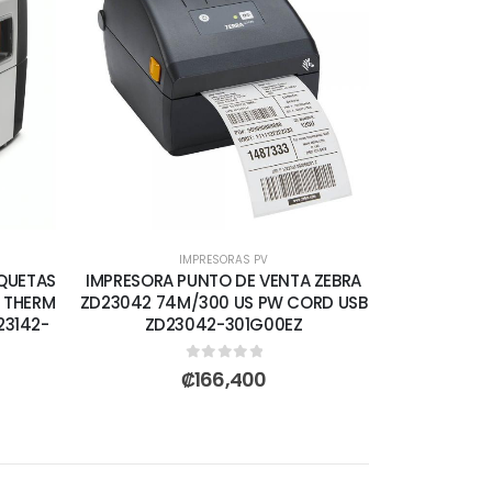
IMPRESORAS PV
IQUETAS
IMPRESORA PUNTO DE VENTA ZEBRA
S THERM
ZD23042 74M/300 US PW CORD USB
23142-
ZD23042-301G00EZ
0
out of 5
₡
166,400