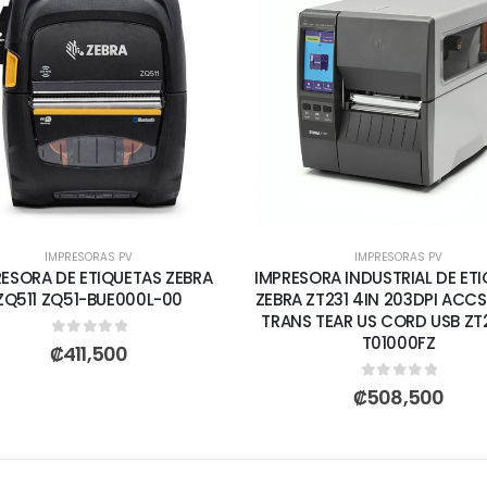
IMPRESORAS PV
IMPRESORAS PV
RESORA DE ETIQUETAS ZEBRA
IMPRESORA INDUSTRIAL DE ET
ZQ511 ZQ51-BUE000L-00
ZEBRA ZT231 4IN 203DPI ACC
TRANS TEAR US CORD USB ZT
T01000FZ
0
out of 5
₡
411,500
0
out of 5
₡
508,500