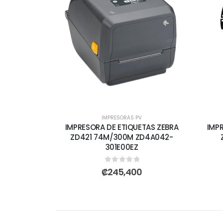
IMPRESORAS PV
IMPRESORA DE ETIQUETAS ZEBRA
IMP
ZD421 74M/300M ZD4A042-
301E00EZ
0
out of 5
₡
245,400