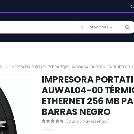
C
All Categories
PV
IMPRESORA PORTATIL ZEBRA ZQ63-AUWAL04-00 TÉRMICA BLUETOOTH 
IMPRESORA PORTATI
AUWAL04-00 TÉRMI
ETHERNET 256 MB P
BARRAS NEGRO
( Aún no hay reseñas. )
0
out of 5