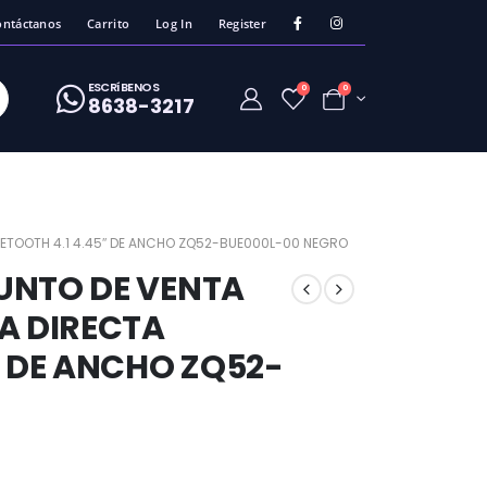
ontáctanos
Carrito
Log In
Register
ESCRíBENOS
0
0
8638-3217
UETOOTH 4.1 4.45″ DE ANCHO ZQ52-BUE000L-00 NEGRO
UNTO DE VENTA
A DIRECTA
″ DE ANCHO ZQ52-