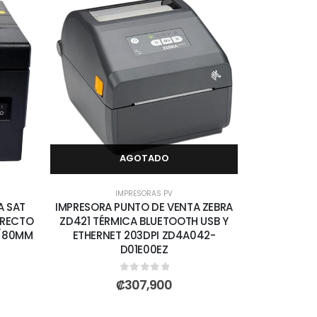
AGOTADO
IMPRESORAS PV
A SAT
IMPRESORA PUNTO DE VENTA ZEBRA
IRECTO
ZD421 TÉRMICA BLUETOOTH USB Y
M/80MM
ETHERNET 203DPI ZD4A042-
D01E00EZ
0
out of 5
₡
307,900