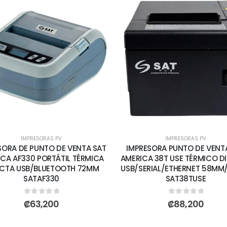
IMPRESORAS PV
IMPRESORAS PV
SORA DE PUNTO DE VENTA SAT
IMPRESORA PUNTO DE VENT
CA AF330 PORTÁTIL TÉRMICA
AMERICA 38T USE TÉRMICO D
ECTA USB/BLUETOOTH 72MM
USB/SERIAL/ETHERNET 58M
SATAF330
SAT38TUSE
0
out of 5
0
out of 5
₡
63,200
₡
88,200