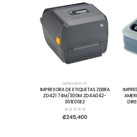
IMPRESORAS PV
IMPRESORA DE ETIQUETAS ZEBRA
IMPRE
ZD421 74M/300M ZD4A042-
AMERI
301E00EZ
DIR
0
out of 5
₡
245,400