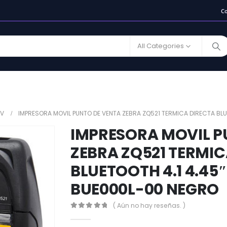
C
All Categories
PV
IMPRESORA MOVIL PUNTO DE VENTA ZEBRA ZQ521 TERMICA DIRECTA BL
IMPRESORA MOVIL P
ZEBRA ZQ521 TERMIC
BLUETOOTH 4.1 4.45
BUE000L-00 NEGRO
( Aún no hay reseñas. )
0
out of 5