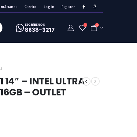
ontáctanos
Carrito
Log In
Register
ESCRíBENOS
0
8638-3217
ET
 14″ – INTEL ULTRA
 16GB – OUTLET