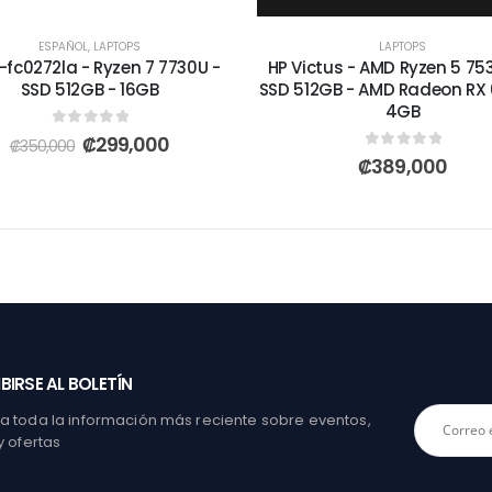
ESPAÑOL
,
LAPTOPS
LAPTOPS
-fc0272la - Ryzen 7 7730U -
HP Victus - AMD Ryzen 5 75
SSD 512GB - 16GB
SSD 512GB - AMD Radeon RX
4GB
0
out of 5
₡
299,000
₡
350,000
0
out of 5
₡
389,000
BIRSE AL BOLETÍN
 toda la información más reciente sobre eventos,
y ofertas