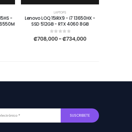
LAPTOPS
35HS -
Lenovo LOQ 15IRX9 - i7 13650HX -
 6550M
SSD 512GB - RTX 4060 8GB
0
out of 5
₡
708,000
-
₡
734,000