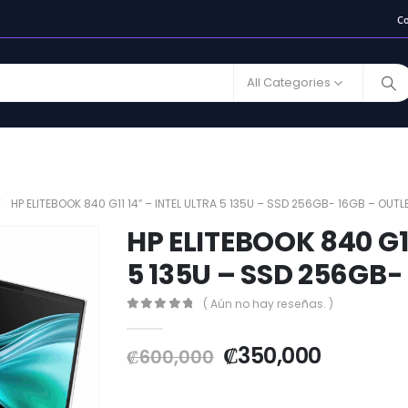
C
All Categories
HP ELITEBOOK 840 G11 14″ – INTEL ULTRA 5 135U – SSD 256GB- 16GB – OUTL
HP ELITEBOOK 840 G11
5 135U – SSD 256GB-
( Aún no hay reseñas. )
0
out of 5
₡
350,000
₡
600,000