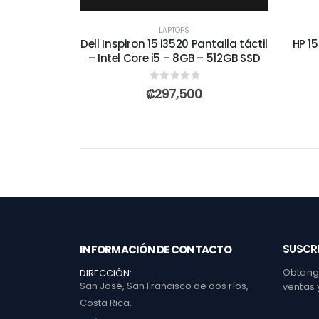
LAPTOPS
Dell Inspiron 15 i3520 Pantalla táctil
HP 15
– Intel Core i5 – 8GB – 512GB SSD
0
out of 5
₡
297,500
SUSCRI
INFORMACIÓN DE CONTACTO
Obtenga
DIRECCIÓN:
San José, San Francisco de dos ríos,
ventas 
Costa Rica.