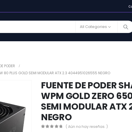
C
All Categories
DE PODER
W 80 PLUS GOLD SEMI MODULAR ATX 2.3 4044951026555 NEGRO
FUENTE DE PODER S
WPM GOLD ZERO 650
SEMI MODULAR ATX 2
NEGRO
( Aún no hay reseñas. )
0
out of 5