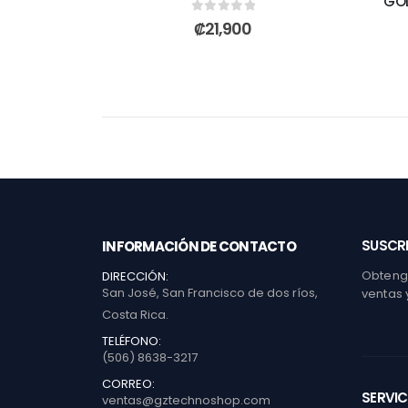
GOL
0
out of 5
₡
21,900
SUSCRI
INFORMACIÓN DE CONTACTO
Obtenga
DIRECCIÓN:
San José, San Francisco de dos ríos,
ventas 
Costa Rica.
TELÉFONO:
(506) 8638-3217
CORREO:
SERVIC
ventas@gztechnoshop.com