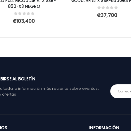
D FULL MODULAR ATX SSR-
MODULAR ATX SSR-650GB3 
850FX3 NEGRO
0
out of 5
₡
37,700
0
out of 5
₡
103,400
BIRSE AL BOLETÍN
 toda la información más reciente sobre eventos,
y ofertas
IOS
INFORMACIÓN