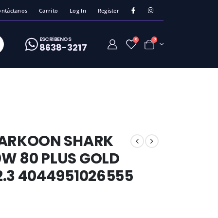
ontáctanos
Carrito
Log In
Register
ESCRíBENOS
0
0
8638-3217
HARKOON SHARK
W 80 PLUS GOLD
.3 4044951026555