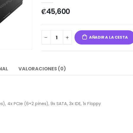
₡
45,600
AÑADIR A LA CESTA
NAL
VALORACIONES (0)
), 4x PCIe (6+2 pines), 9x SATA, 3x IDE, 1x Floppy