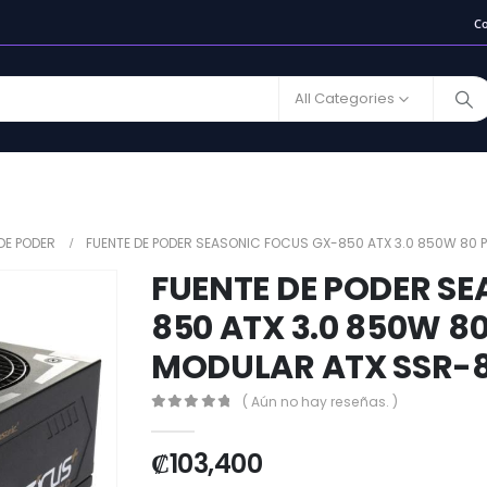
C
All Categories
DE PODER
FUENTE DE PODER SEASONIC FOCUS GX-850 ATX 3.0 850W 80 
FUENTE DE PODER S
850 ATX 3.0 850W 80
MODULAR ATX SSR-
( Aún no hay reseñas. )
0
out of 5
₡
103,400