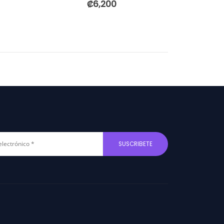
₡
6,200