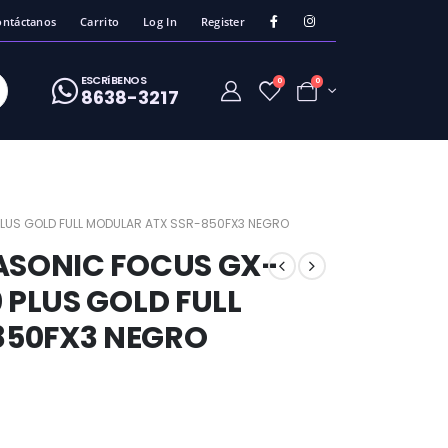
ontáctanos
Carrito
Log In
Register
ESCRíBENOS
0
0
8638-3217
PLUS GOLD FULL MODULAR ATX SSR-850FX3 NEGRO
EASONIC FOCUS GX-
 PLUS GOLD FULL
850FX3 NEGRO