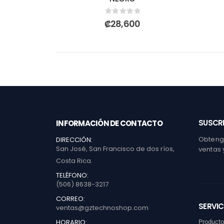
0
out of 5
₡
28,600
SUSCRI
INFORMACIÓN DE CONTACTO
Obtenga
DIRECCIÓN:
San José, San Francisco de dos ríos,
ventas 
Costa Rica.
TELÉFONO:
(506) 8638-3217
CORREO:
SERVIC
ventas@gztechnoshop.com
HORARIO:
Product