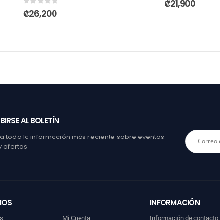
₡
21,900
0
out of 5
₡
26,200
BIRSE AL BOLETÍN
 toda la información más reciente sobre eventos,
y ofertas
IOS
INFORMACIÓN
os
Mi Cuenta
Información de contacto