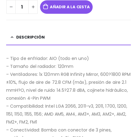
AÑADIR A LA CESTA
DESCRIPCIÓN
– Tipo de enfriador: AIO (todo en uno)
– Tamaño del radiador: 120mm
– Ventiladores: 1x 120mm RGB Infinity Mirror, 600?1800 RPM
±10%, flujo de aire de 72.8 CFM (máx), presión de aire 2.1
mmH?O, nivel de ruido 14.5?27.8 dBA, cojinete hidráulico,
conexión 4-Pin PWM
– Compatibilidad: Intel LGA 2066, 2011-v3, 2011, 1700, 1200,
1151, 1150, 1155, 1156; AMD AM5, AM4, AM3+, AM3, AM2+, AM2,
FM2+, FM2, FM1
– Conectividad: Bomba con conector de 3 pines,