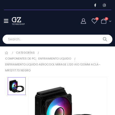
0
0
CATEGORÍAS
COMPONENTES DE PC
,
ENFRIAMIENTO LIQUIDO
ENFRIAMIENTO LIQUIDO AEROCOOL MIRAGE L120 AIO 120MM ACLA-
MR12117.73 NEGRO