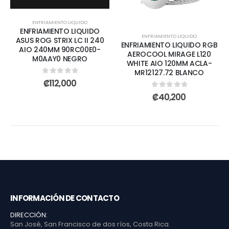
ENFRIAMIENTO LIQUIDO
ENFRIAMIENTO LIQUIDO
ENFRIAMIENTO LIQUIDO
ASUS ROG STRIX LC II 240
ENFRIAMIENTO LIQUIDO RGB
AIO 240MM 90RC00E0-
AEROCOOL MIRAGE L120
M0AAY0 NEGRO
WHITE AIO 120MM ACLA-
MR12127.72 BLANCO
0
out of 5
₡
112,000
0
out of 5
₡
40,200
INFORMACIÓN DE CONTACTO
DIRECCIÓN:
San José, San Francisco de dos ríos, Costa Rica.