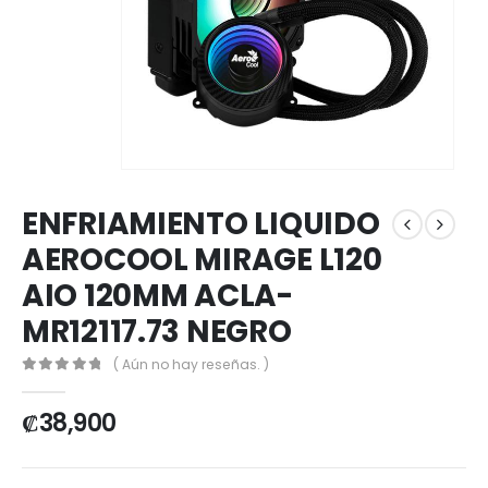
ENFRIAMIENTO LIQUIDO
AEROCOOL MIRAGE L120
AIO 120MM ACLA-
MR12117.73 NEGRO
( Aún no hay reseñas. )
0
out of 5
₡
38,900