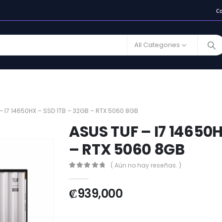
C
All Categories
– I7 14650HX – SSD 1TB – 32GB – RTX 5060 8GB
ASUS TUF – I7 14650H
– RTX 5060 8GB
( Aún no hay reseñas. )
0
out of 5
₡
939,000