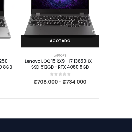
AGOTADO
LAPTOPS
250 -
Lenovo LOQ 15IRX9 - i7 13650HX -
50 8GB
SSD 512GB - RTX 4060 8GB
0
out of 5
₡
708,000
-
₡
734,000