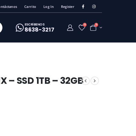
ontáctanos
Carrito
Log In
Register
ESCRíBENOS
0
0
8638-3217
X – SSD 1TB – 32GB