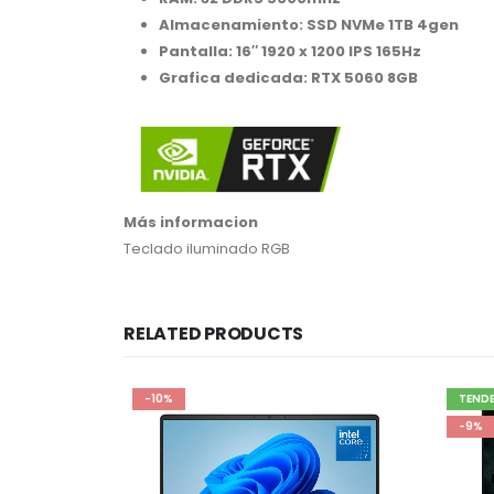
Almacenamiento: SSD NVMe 1TB 4gen
Pantalla: 16″ 1920 x 1200 IPS 165Hz
Grafica dedicada: RTX 5060 8GB
Más informacion
Teclado iluminado RGB
RELATED PRODUCTS
-10%
TEND
-9%