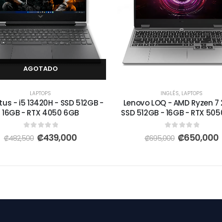
AGOTADO
LAPTOPS
INGLÉS
,
LAPTOPS
tus - i5 13420H - SSD 512GB -
Lenovo LOQ - AMD Ryzen 7 
16GB - RTX 4050 6GB
SSD 512GB - 16GB - RTX 50
0
out of 5
0
out of 5
₡
439,000
₡
650,000
₡
482,500
₡
695,000