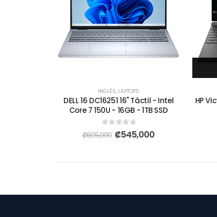
INGLÉS
,
LAPTOPS
DELL 16 DC16251 16" Táctil - Intel
HP Vic
Core 7 150U - 16GB - 1TB SSD
0
out of 5
₡
545,000
₡
605,000