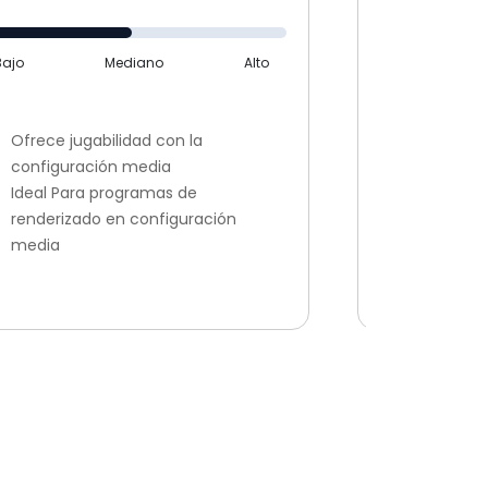
Bajo
Mediano
Alto
Bajo
Ofrece jugabilidad con la
configuración media
Ideal par
Ideal Para programas de
Buena ca
renderizado en configuración
exigente
media