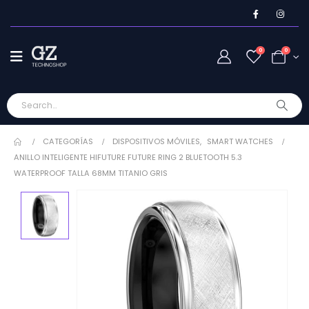
0
0
CATEGORÍAS
DISPOSITIVOS MÓVILES
,
SMART WATCHES
ANILLO INTELIGENTE HIFUTURE FUTURE RING 2 BLUETOOTH 5.3
WATERPROOF TALLA 68MM TITANIO GRIS