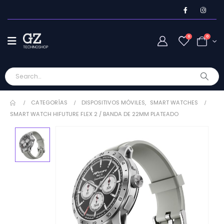
0
0
CATEGORÍAS
DISPOSITIVOS MÓVILES
,
SMART WATCHES
SMART WATCH HIFUTURE FLEX 2 / BANDA DE 22MM PLATEADO