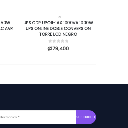
UPS
 250W
UPS CDP UPO11-1AX 1000VA 1000W
AC AVR
UPS ONLINE DOBLE CONVERSION
TORRE LCD NEGRO
0
out of 5
₡
179,400