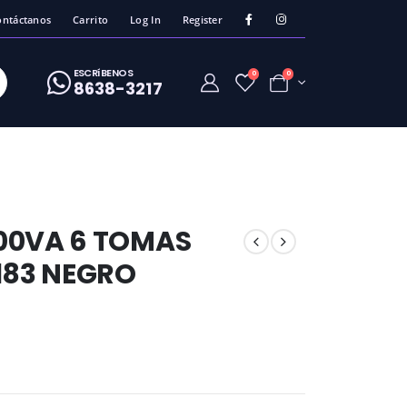
ontáctanos
Carrito
Log In
Register
ESCRíBENOS
0
0
8638-3217
00VA 6 TOMAS
183 NEGRO