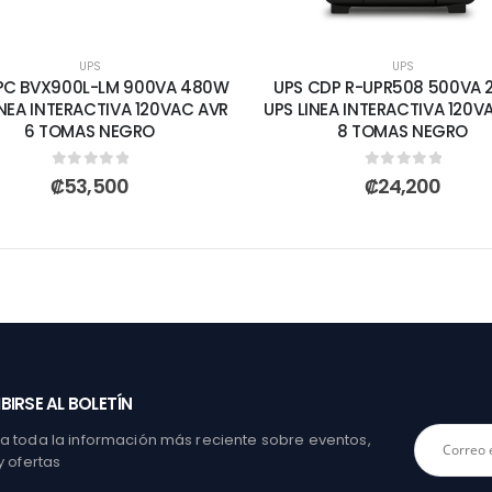
UPS
UPS
PC BVX900L-LM 900VA 480W
UPS CDP R-UPR508 500VA
INEA INTERACTIVA 120VAC AVR
UPS LINEA INTERACTIVA 120V
6 TOMAS NEGRO
8 TOMAS NEGRO
0
out of 5
0
out of 5
₡
53,500
₡
24,200
BIRSE AL BOLETÍN
 toda la información más reciente sobre eventos,
y ofertas