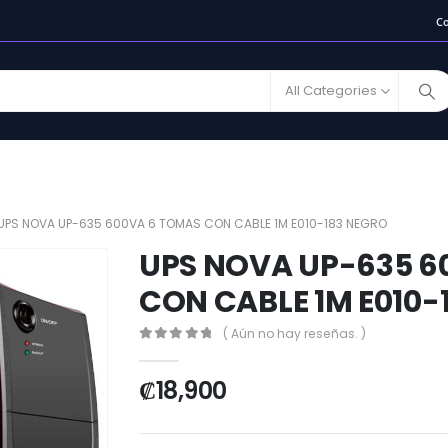
C
All Categories
UPS NOVA UP-635 600VA 6 TOMAS CON CABLE 1M E010-183 NEGRO
UPS NOVA UP-635 6
CON CABLE 1M E010-
( Aún no hay reseñas. )
0
out of 5
₡
18,900