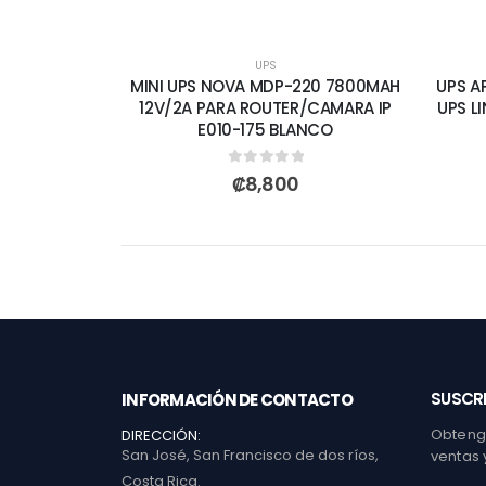
UPS
MINI UPS NOVA MDP-220 7800MAH
UPS A
12V/2A PARA ROUTER/CAMARA IP
UPS L
E010-175 BLANCO
0
out of 5
₡
8,800
SUSCRI
INFORMACIÓN DE CONTACTO
Obtenga
DIRECCIÓN:
San José, San Francisco de dos ríos,
ventas 
Costa Rica.