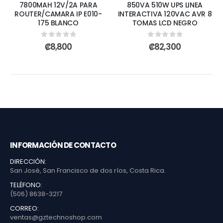
7800MAH 12V/2A PARA
850VA 510W UPS LINEA
ROUTER/CAMARA IP E010-
INTERACTIVA 120VAC AVR 8
175 BLANCO
TOMAS LCD NEGRO
0
out of 5
0
out of 5
₡
8,800
₡
82,300
INFORMACIÓN DE CONTACTO
DIRECCIÓN:
San José, San Francisco de dos ríos, Costa Rica.
TELÉFONO:
(506) 8638-3217
CORREO:
ventas@gztechnoshop.com