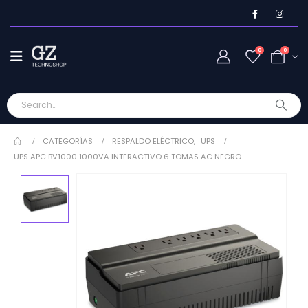
0
0
CATEGORÍAS
RESPALDO ELÉCTRICO
,
UPS
UPS APC BV1000 1000VA INTERACTIVO 6 TOMAS AC NEGRO