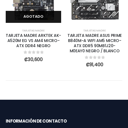
AGOTADO
TARJETAS MADRE
TARJETAS MADRE
TARJETA MADRE ARKTEK AK-
TARJETA MADRE ASUS PRIME
A520M EG VS AM4 MICRO-
B840M-A WIFI AM5 MICRO-
ATX DDR4 NEGRO
ATX DDR5 90MB1J20-
M0EAY0 NEGRO / BLANCO
0
out of 5
₡
30,600
0
out of 5
₡
91,400
INFORMACIÓN DE CONTACTO