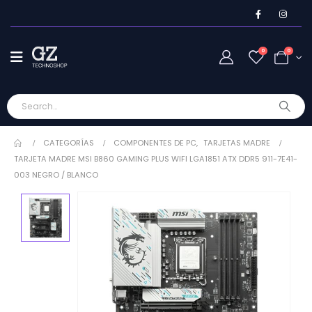
0
0
CATEGORÍAS
COMPONENTES DE PC
,
TARJETAS MADRE
TARJETA MADRE MSI B860 GAMING PLUS WIFI LGA1851 ATX DDR5 911-7E41-
003 NEGRO / BLANCO