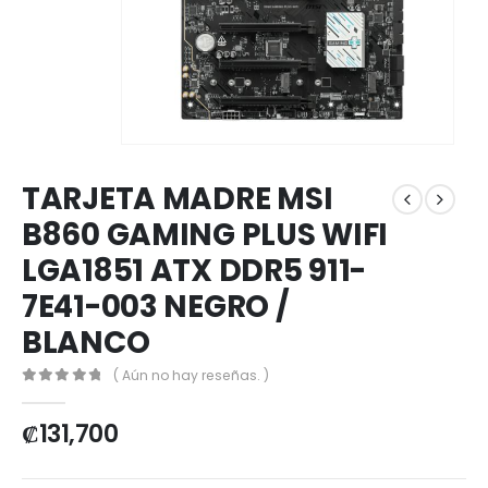
TARJETA MADRE MSI
B860 GAMING PLUS WIFI
LGA1851 ATX DDR5 911-
7E41-003 NEGRO /
BLANCO
( Aún no hay reseñas. )
0
out of 5
₡
131,700