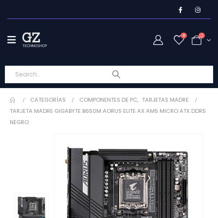
0
CATEGORÍAS
COMPONENTES DE PC
,
TARJETAS MADRE
TARJETA MADRE GIGABYTE B650M AORUS ELITE AX AM5 MICRO ATX DDR5
NEGRO