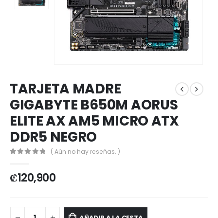
TARJETA MADRE
GIGABYTE B650M AORUS
ELITE AX AM5 MICRO ATX
DDR5 NEGRO
( Aún no hay reseñas. )
0
out of 5
₡
120,900
AÑADIR A LA CESTA