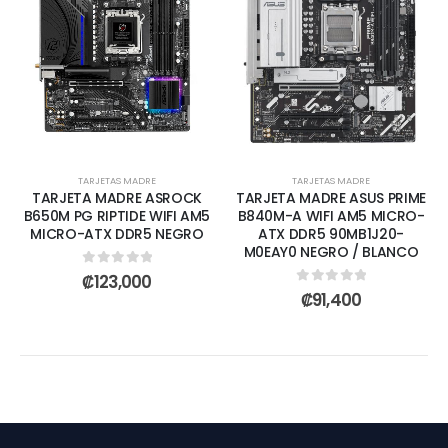
TARJETAS MADRE
TARJETAS MADRE
TARJETA MADRE ASROCK
TARJETA MADRE ASUS PRIME
B650M PG RIPTIDE WIFI AM5
B840M-A WIFI AM5 MICRO-
MICRO-ATX DDR5 NEGRO
ATX DDR5 90MB1J20-
M0EAY0 NEGRO / BLANCO
0
out of 5
₡
123,000
0
out of 5
₡
91,400