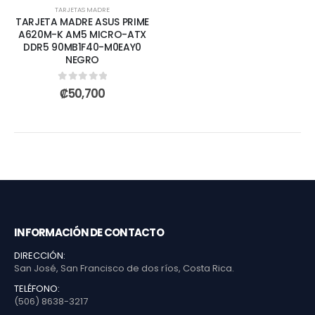
TARJETAS MADRE
TARJETA MADRE ASUS PRIME
A620M-K AM5 MICRO-ATX
DDR5 90MB1F40-M0EAY0
NEGRO
0
out of 5
₡
50,700
INFORMACIÓN DE CONTACTO
DIRECCIÓN:
San José, San Francisco de dos ríos, Costa Rica.
TELÉFONO:
(506) 8638-3217