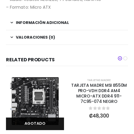
– Formato: Micro ATX
INFORMACIÓN ADICIONAL
VALORACIONES (0)
RELATED PRODUCTS
AGOTADO
TARJETAS MADRE
TARJETA MADRE MSI B550M
PRO-VDH DDR4 AM4
MICRO-ATX DDR4 911-
7C95-074 NEGRO
0
out of 5
₡
48,300
AGOTADO