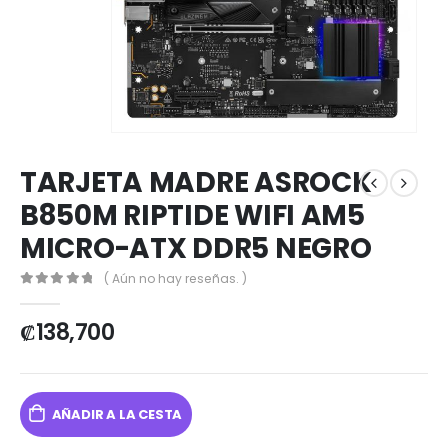
TARJETA MADRE ASROCK
B850M RIPTIDE WIFI AM5
MICRO-ATX DDR5 NEGRO
( Aún no hay reseñas. )
0
out of 5
₡
138,700
AÑADIR A LA CESTA