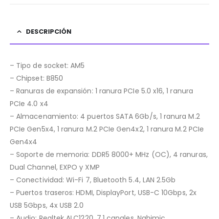
DESCRIPCIÓN
– Tipo de socket: AM5
– Chipset: B850
– Ranuras de expansión: 1 ranura PCIe 5.0 x16, 1 ranura
PCIe 4.0 x4
– Almacenamiento: 4 puertos SATA 6Gb/s, 1 ranura M.2
PCIe Gen5x4, 1 ranura M.2 PCIe Gen4x2, 1 ranura M.2 PCIe
Gen4x4
– Soporte de memoria: DDR5 8000+ MHz (OC), 4 ranuras,
Dual Channel, EXPO y XMP
– Conectividad: Wi-Fi 7, Bluetooth 5.4, LAN 2.5Gb
– Puertos traseros: HDMI, DisplayPort, USB-C 10Gbps, 2x
USB 5Gbps, 4x USB 2.0
– Audio: Realtek ALC1220, 7.1 canales, Nahimic