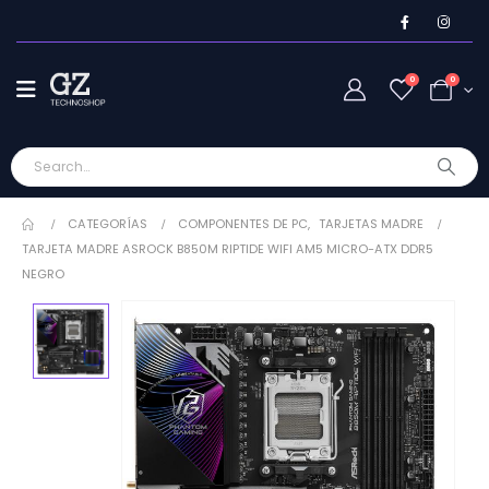
0
0
CATEGORÍAS
COMPONENTES DE PC
,
TARJETAS MADRE
TARJETA MADRE ASROCK B850M RIPTIDE WIFI AM5 MICRO-ATX DDR5
NEGRO