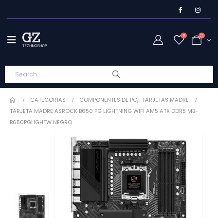
0
CATEGORÍAS
COMPONENTES DE PC
,
TARJETAS MADRE
TARJETA MADRE ASROCK B650 PG LIGHTNING WIFI AM5 ATX DDR5 MB-
B650PGLIGHTW NEGRO