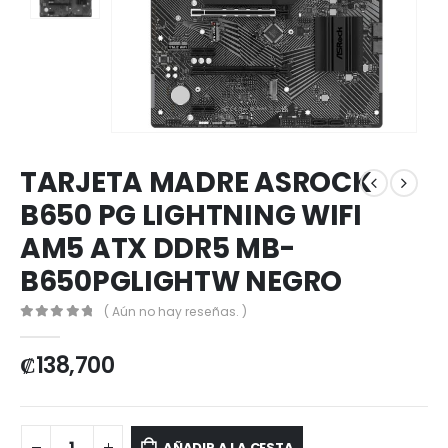
TARJETA MADRE ASROCK
B650 PG LIGHTNING WIFI
AM5 ATX DDR5 MB-
B650PGLIGHTW NEGRO
( Aún no hay reseñas. )
0
out of 5
₡
138,700
AÑADIR A LA CESTA