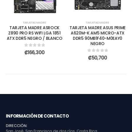
TARJETAS MADRE
TARJETAS MADRE
TARJETA MADRE ASROCK
TARJETA MADRE ASUS PRIME
Z890 PRO RS WIFI LGA 1851
A620M-K AM5 MICRO-ATX
ATX DDR5 NEGRO / BLANCO
DDR5 90MB1F40-M0EAY0
NEGRO
0
out of 5
₡
166,300
0
out of 5
₡
50,700
INFORMACIÓN DE CONTACTO
DIRECCIÓN:
San José, San Francisco de dos ríos, Costa Rica.