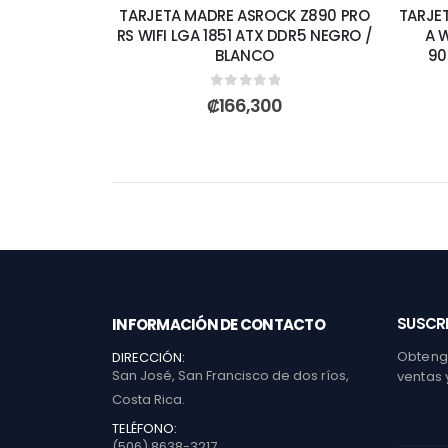
TARJETA MADRE ASROCK Z890 PRO
TARJE
RS WIFI LGA 1851 ATX DDR5 NEGRO /
A 
BLANCO
90
0
out of 5
₡
166,300
SUSCRI
INFORMACIÓN DE CONTACTO
Obtenga
DIRECCIÓN:
San José, San Francisco de dos ríos,
ventas 
Costa Rica.
TELÉFONO:
(506) 8638-3217