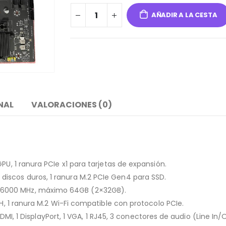
AÑADIR A LA CESTA
NAL
VALORACIONES (0)
PU, 1 ranura PCIe x1 para tarjetas de expansión.
iscos duros, 1 ranura M.2 PCIe Gen4 para SSD.
/6000 MHz, máximo 64GB (2×32GB).
1H, 1 ranura M.2 Wi-Fi compatible con protocolo PCIe.
1 HDMI, 1 DisplayPort, 1 VGA, 1 RJ45, 3 conectores de audio (Line I