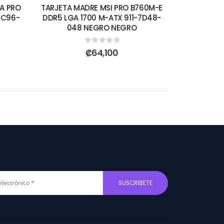
A PRO
TARJETA MADRE MSI PRO B760M-E
7C96-
DDR5 LGA 1700 M-ATX 911-7D48-
048 NEGRO NEGRO
0
out of 5
₡
64,100