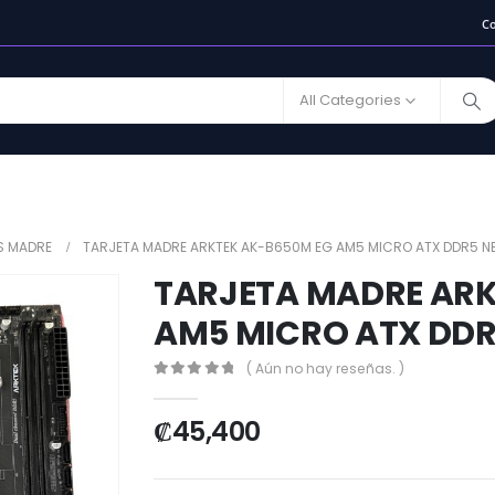
C
All Categories
S MADRE
TARJETA MADRE ARKTEK AK-B650M EG AM5 MICRO ATX DDR5 
TARJETA MADRE ARK
AM5 MICRO ATX DD
( Aún no hay reseñas. )
0
out of 5
₡
45,400