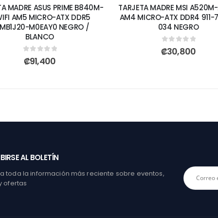
TA MADRE ASUS PRIME B840M-
TARJETA MADRE MSI A520M-
WIFI AM5 MICRO-ATX DDR5
AM4 MICRO-ATX DDR4 911-
MB1J20-M0EAY0 NEGRO /
034 NEGRO
BLANCO
0
out of 5
₡
30,800
0
out of 5
₡
91,400
BIRSE AL BOLETÍN
 toda la información más reciente sobre eventos,
y ofertas