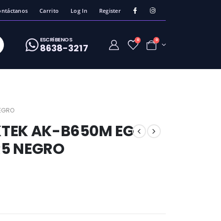
ontáctanos
Carrito
Log In
Register
ESCRíBENOS
0
0
8638-3217
NEGRO
TEK AK-B650M EG
R5 NEGRO