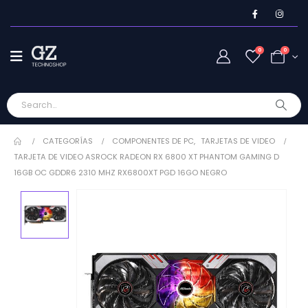
0
0
CATEGORÍAS
COMPONENTES DE PC
,
TARJETAS DE VIDEO
TARJETA DE VIDEO ASROCK RADEON RX 6800 XT PHANTOM GAMING D
16GB OC GDDR6 2310 MHZ RX6800XT PGD 16GO NEGRO