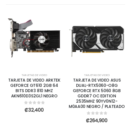
TARJETAS DE VIDEO
TARJETAS DE VIDEO
TARJETA DE VIDEO ARKTEK
TARJETA DE VIDEO ASUS
GEFORCE GT610 2GB 64
DUAL-RTX5060-O8G
BITS DDR3 810 MHZ
GEFORCE RTX 5060 8GB
AKN610D3S2GL1 NEGRO
GDDR7 OC EDITION
2535MHZ 90YV0N12-
M0AA00 NEGRO / PLATEADO
0
out of 5
₡
32,400
0
out of 5
₡
264,900