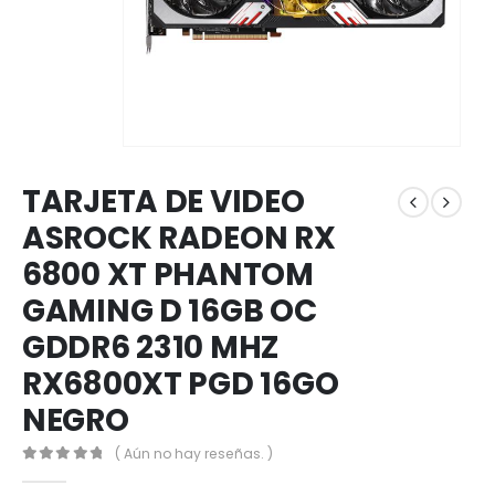
TARJETA DE VIDEO
ASROCK RADEON RX
6800 XT PHANTOM
GAMING D 16GB OC
GDDR6 2310 MHZ
RX6800XT PGD 16GO
NEGRO
( Aún no hay reseñas. )
0
out of 5