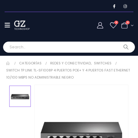
0
0
CATEGORÍAS
REDES Y CONECTIVIDAD
,
SWITCHES
SWITCH TP LINK TL-SF1008P 4 PUERTOS POE+ Y 4 PUERTOS FAST ETHERNET
10/100 MBPS NO ADMINISTRABLE NEGRO