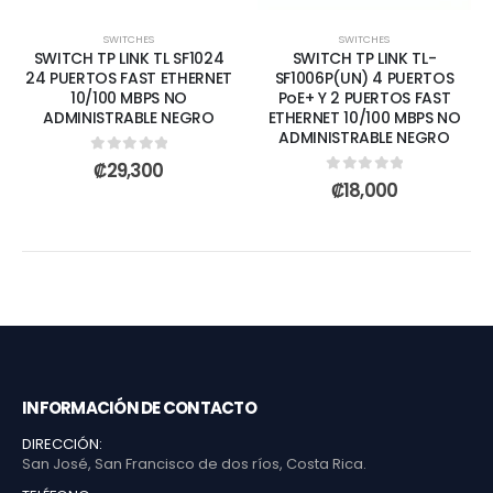
SWITCHES
SWITCHES
SWITCH TP LINK TL SF1024
SWITCH TP LINK TL-
24 PUERTOS FAST ETHERNET
SF1006P(UN) 4 PUERTOS
10/100 MBPS NO
PoE+ Y 2 PUERTOS FAST
ADMINISTRABLE NEGRO
ETHERNET 10/100 MBPS NO
ADMINISTRABLE NEGRO
0
out of 5
₡
29,300
0
out of 5
₡
18,000
INFORMACIÓN DE CONTACTO
DIRECCIÓN:
San José, San Francisco de dos ríos, Costa Rica.