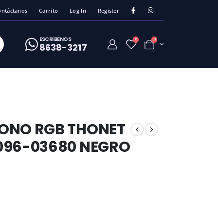
ontáctanos
Carrito
Log In
Register
ESCRíBENOS
0
0
8638-3217
FONO RGB THONET
096-03680 NEGRO