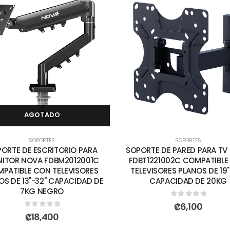
AGOTADO
SOPORTES
SOPORTES
ORTE DE ESCRITORIO PARA
SOPORTE DE PARED PARA TV
ITOR NOVA FDBM2012001C
FDBT1221002C COMPATIBL
PATIBLE CON TELEVISORES
TELEVISORES PLANOS DE 19"
OS DE 13"-32" CAPACIDAD DE
CAPACIDAD DE 20KG
7KG NEGRO
0
out of 5
₡
6,100
0
out of 5
₡
18,400