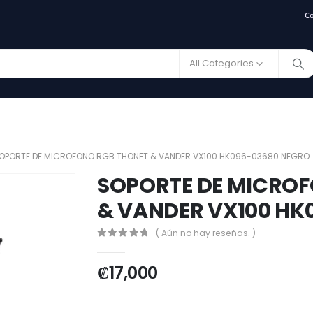
C
All Categories
OPORTE DE MICROFONO RGB THONET & VANDER VX100 HK096-03680 NEGRO
SOPORTE DE MICRO
& VANDER VX100 HK
( Aún no hay reseñas. )
0
out of 5
₡
17,000