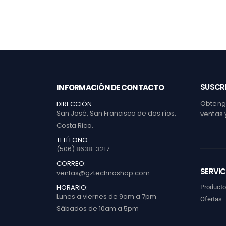
SUSCRI
INFORMACIÓN DE CONTACTO
Obtenga
DIRECCIÓN:
San José, San Francisco de dos ríos,
ventas 
Costa Rica.
TELÉFONO:
(506) 8638-3217
CORREO:
SERVIC
ventas@gztechnoshop.com
HORARIO:
Product
Lunes a viernes de 9am a 7pm
Ofertas
Sábados de 10am a 5pm