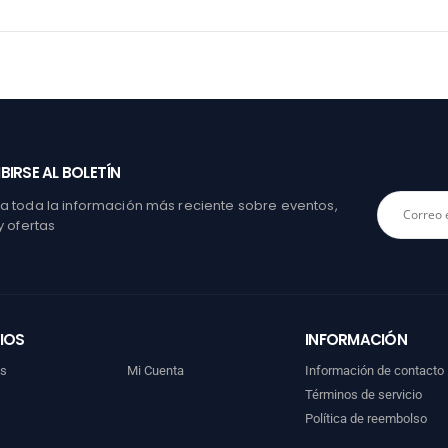
BIRSE AL BOLETÍN
 toda la información más reciente sobre eventos,
y ofertas
IOS
INFORMACIÓN
os
Mi Cuenta
Información de contacto
Términos de servicio
Política de reembolso