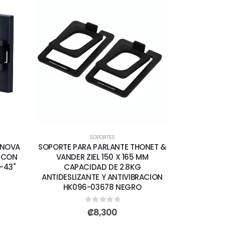
SOPORTES
 NOVA
SOPORTE PARA PARLANTE THONET &
E CON
VANDER ZIEL 150 X 165 MM
-43"
CAPACIDAD DE 2.8KG
ANTIDESLIZANTE Y ANTIVIBRACION
HK096-03678 NEGRO
0
out of 5
₡
8,300