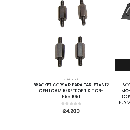
SOPORTES
BRACKET CORSAIR PARA TARJETAS 12
SOP
GEN LGA1700 RETROFIT KIT CB-
MON
8960091
COM
PLAN
0
out of 5
₡
4,200