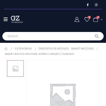
0
0
CATEGORÍAS
DISPOSITIVOS MÓVILES
,
SMART WATCHES
SMART WATCH HIFUTURE GOPRO 2 NEGRO / DORADO