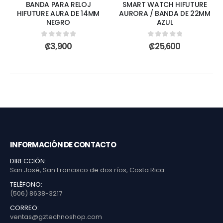
BANDA PARA RELOJ
SMART WATCH HIFUTURE
HIFUTURE AURA DE 14MM
AURORA / BANDA DE 22MM
NEGRO
AZUL
0
out of 5
0
out of 5
₡
3,900
₡
25,600
INFORMACIÓN DE CONTACTO
DIRECCIÓN:
San José, San Francisco de dos ríos, Costa Rica.
TELÉFONO:
(506) 8638-3217
CORREO:
ventas@gztechnoshop.com