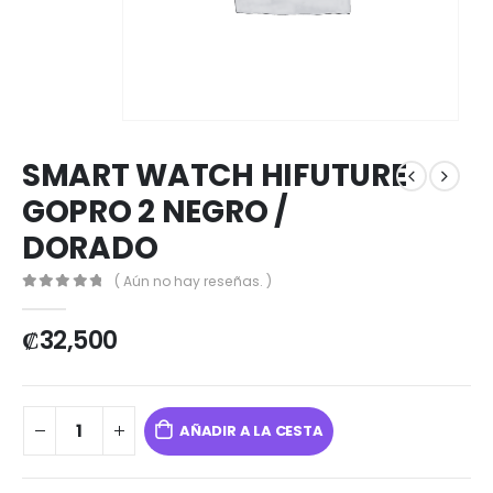
SMART WATCH HIFUTURE
GOPRO 2 NEGRO /
DORADO
( Aún no hay reseñas. )
0
out of 5
₡
32,500
AÑADIR A LA CESTA