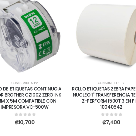
CONSUMIBLES PV
CONSUMIBLES PV
O DE ETIQUETAS CONTINUO A
ROLLO ETIQUETAS ZEBRA PAPEL 
R BROTHER CZ1002 ZERO INK
NUCLEO 1" TRANSFERENCIA T
MM X 5M COMPATIBLE CON
Z-PERFORM 1500T 3 EN FI
IMPRESORA VC-500W
10040542
0
out of 5
0
out of 5
₡
10,700
₡
7,400