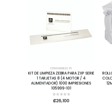
CONSUMIBLES PV
KIT DE LIMPIEZA ZEBRA PARA ZXP SERIE
ROLL
1 TARJETAS 8 (4 MOTOR / 4
COLO
ALIMENTADOR) 1000 IMPRESIONES
12
105999-101
0
out of 5
₡
26,100