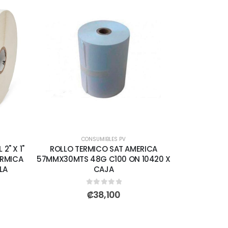
CONSUMIBLES PV
2" X 1"
ROLLO TERMICO SAT AMERICA
ERMICA
57MMX30MTS 48G C100 ON 10420 X
LA
CAJA
0
out of 5
₡
38,100