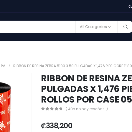
C
All Categories
 PV
RIBBON DE RESINA ZEBRA 5100 3.50 PULGADAS X 1,476 PIES CORE 1″
RIBBON DE RESINA ZE
PULGADAS X 1,476 PI
ROLLOS POR CASE 0
( Aún no hay reseñas. )
0
out of 5
₡
338,200