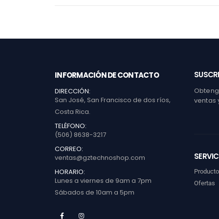
SUSCRI
INFORMACIÓN DE CONTACTO
Obtenga
DIRECCIÓN:
San José, San Francisco de dos ríos,
ventas 
Costa Rica.
TELÉFONO:
(506) 8638-3217
CORREO:
SERVIC
ventas@gztechnoshop.com
HORARIO:
Product
Lunes a viernes de 9am a 7pm
Ofertas
Sábados de 10am a 5pm