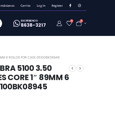
ontáctanos
Carrito
Log In
Register
ESCRíBENOS
0
0
8638-3217
 89MM 6 ROLLOS POR CASE 05100BK08945
BRA 5100 3.50
ES CORE 1″ 89MM 6
5100BK08945