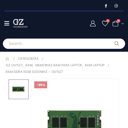
0
0
CATEGORÍAS
GZ OUTLET
,
RAM
,
MEMORIAS RAM PARA LAPTOP
,
RAM LAPTOP
RAM DDR4 16GB 3200MHZ – OUTLET
-55%