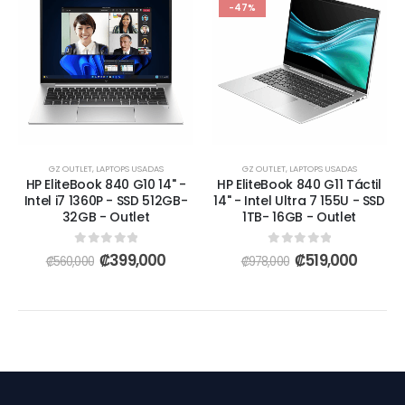
-47%
GZ OUTLET
,
LAPTOPS USADAS
GZ OUTLET
,
LAPTOPS USADAS
HP EliteBook 840 G10 14" -
HP EliteBook 840 G11 Táctil
Intel i7 1360P - SSD 512GB-
14" - Intel Ultra 7 155U - SSD
32GB - Outlet
1TB- 16GB - Outlet
0
out of 5
0
out of 5
₡
399,000
₡
519,000
₡
560,000
₡
978,000