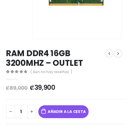
RAM DDR4 16GB
3200MHZ – OUTLET
( Aún no hay reseñas. )
0
out of 5
₡
39,900
₡
89,000
AÑADIR A LA CESTA