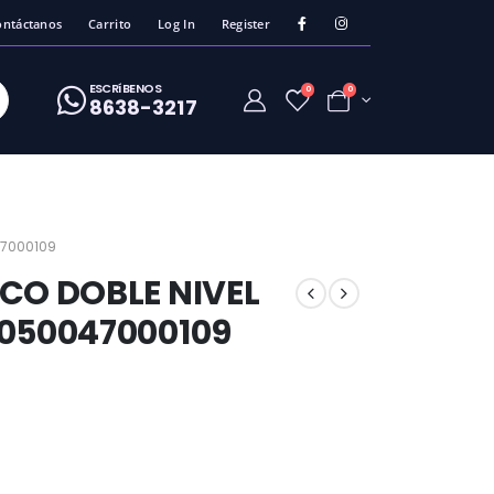
ontáctanos
Carrito
Log In
Register
ESCRíBENOS
0
0
8638-3217
47000109
CO DOBLE NIVEL
4050047000109