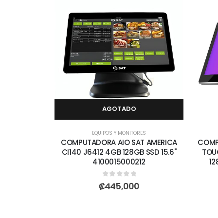
AGOTADO
EQUIPOS Y MONITORES
COMPUTADORA AIO SAT AMERICA
COMP
CI140 J6412 4GB 128GB SSD 15.6"
TOUC
4100015000212
12
0
out of 5
₡
445,000