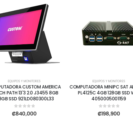
EQUIPOS Y MONITORES
EQUIPOS Y MONITORES
UTADORA CUSTOM AMERICA
COMPUTADORA MINIPC SAT A
H PATH 13'3 2.0 J3455 8GB
PL4125C 4GB 128GB SSD W
8GB SSD 921LD080300L33
4050005001159
0
out of 5
0
out of 5
₡
840,000
₡
198,900