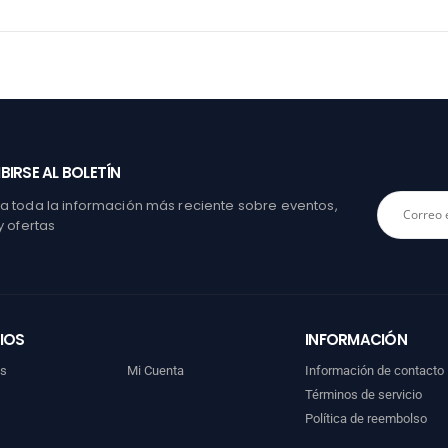
BIRSE AL BOLETÍN
 toda la información más reciente sobre eventos,
y ofertas
IOS
INFORMACIÓN
os
Mi Cuenta
Información de contacto
Términos de servicio
Política de reembolso