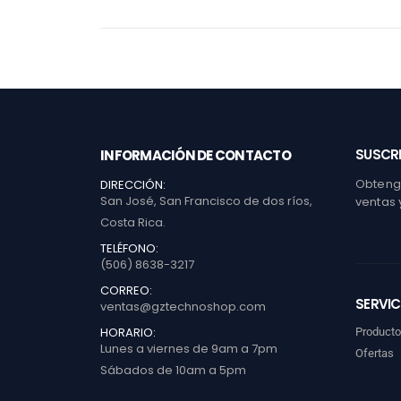
SUSCRI
INFORMACIÓN DE CONTACTO
Obtenga
DIRECCIÓN:
San José, San Francisco de dos ríos,
ventas 
Costa Rica.
TELÉFONO:
(506) 8638-3217
CORREO:
SERVIC
ventas@gztechnoshop.com
HORARIO:
Product
Lunes a viernes de 9am a 7pm
Ofertas
Sábados de 10am a 5pm