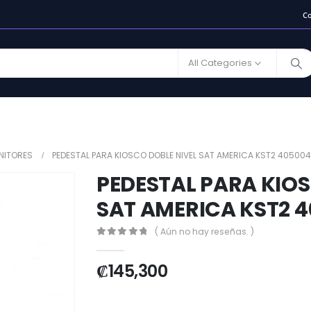
C
All Categories
NITORES
PEDESTAL PARA KIOSCO DOBLE NIVEL SAT AMERICA KST2 40500
PEDESTAL PARA KIOS
SAT AMERICA KST2 
( Aún no hay reseñas. )
0
out of 5
₡
145,300