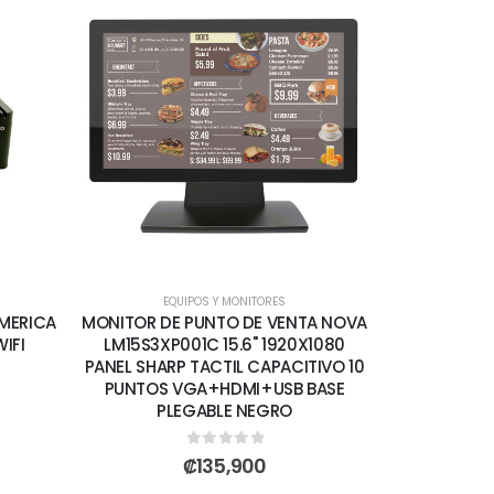
EQUIPOS Y MONITORES
MERICA
MONITOR DE PUNTO DE VENTA NOVA
IFI
LM15S3XP001C 15.6" 1920X1080
PANEL SHARP TACTIL CAPACITIVO 10
PUNTOS VGA+HDMI+USB BASE
PLEGABLE NEGRO
0
out of 5
₡
135,900