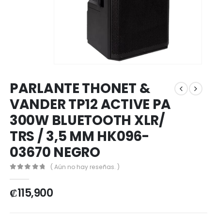
PARLANTE THONET &
VANDER TP12 ACTIVE PA
300W BLUETOOTH XLR/
TRS / 3,5 MM HK096-
03670 NEGRO
( Aún no hay reseñas. )
0
out of 5
₡
115,900