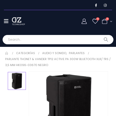
0
0
CATEGORÍAS
AUDIO Y SONIDO
,
PARLANTES
PARLANTE THONET & VANDER TP12 ACTIVE PA 300W BLUETOOTH XLR/ TRS /
3,5 MM HK096-03670 NEGRO