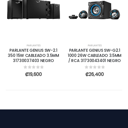
PARLANTES
PARLANTES
PARLANTE GENIUS SW-2.1
PARLANTE GENIUS SW-G2.1
350 15W CABLEADO 3.5MM
1000 26W CABLEADO 3.5MM
31730037403 NEGRO
/ RCA 31730043401 NEGRO
0
out of 5
0
out of 5
₡
19,600
₡
26,400