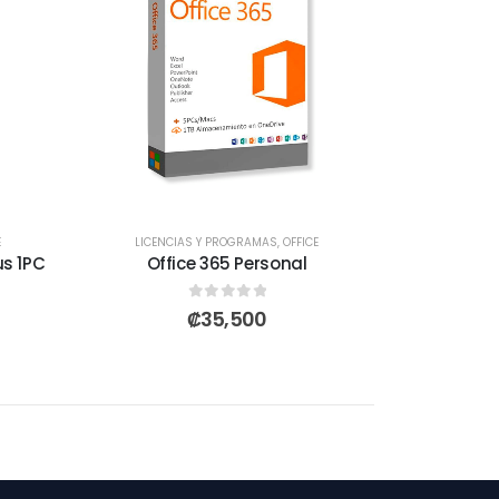
E
LICENCIAS Y PROGRAMAS
,
OFFICE
us 1PC
Office 365 Personal
0
out of 5
₡
35,500