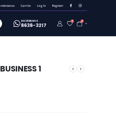
ontáctanos
Carrito
Log In
Register
ESCRíBENOS
0
0
8638-3217
BUSINESS 1