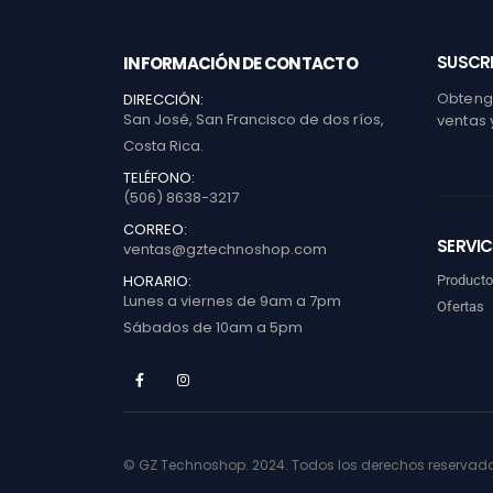
SUSCRI
INFORMACIÓN DE CONTACTO
Obtenga
DIRECCIÓN:
San José, San Francisco de dos ríos,
ventas 
Costa Rica.
TELÉFONO:
(506) 8638-3217
CORREO:
SERVIC
ventas@gztechnoshop.com
HORARIO:
Product
Lunes a viernes de 9am a 7pm
Ofertas
Sábados de 10am a 5pm
© GZ Technoshop. 2024. Todos los derechos reservad