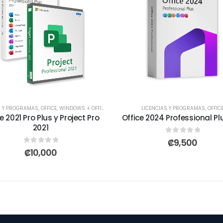
S Y PROGRAMAS
,
OFFICE
,
WINDOWS + OFFICE
LICENCIAS Y PROGRAMAS
,
OFFIC
e 2021 Pro Plus y Project Pro
Office 2024 Professional Pl
2021
0
out of 5
₡
9,500
0
out of 5
₡
10,000