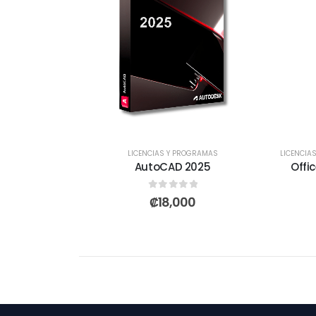
LICENCIAS Y PROGRAMAS
LICENCIA
AutoCAD 2025
Offic
0
out of 5
₡
18,000