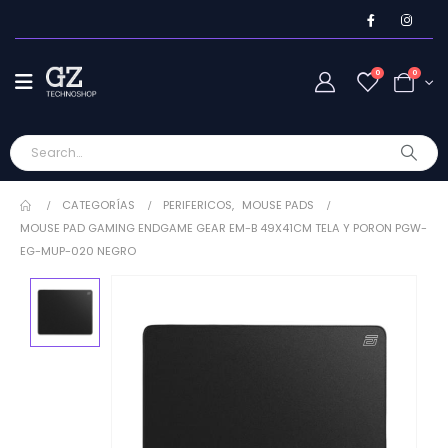
0
0
CATEGORÍAS
PERIFERICOS
,
MOUSE PADS
MOUSE PAD GAMING ENDGAME GEAR EM-B 49X41CM TELA Y PORON PGW-
EG-MUP-020 NEGRO