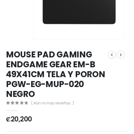
MOUSE PAD GAMING
ENDGAME GEAR EM-B
49X41CM TELA Y PORON
PGW-EG-MUP-020
NEGRO
( Aún no hay reseñas. )
0
out of 5
₡
20,200