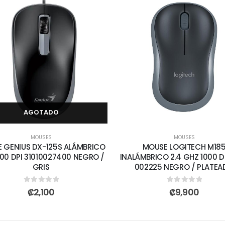
AGOTADO
MOUSES
MOUSES
 GENIUS DX-125S ALÁMBRICO
MOUSE LOGITECH M18
200 DPI 31010027400 NEGRO /
INALÁMBRICO 2.4 GHZ 1000 DP
GRIS
002225 NEGRO / PLATE
0
out of 5
0
out of 5
₡
2,100
₡
9,900