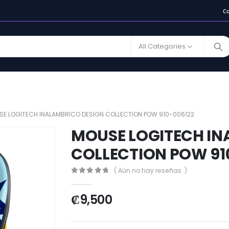
C
All Categories
E LOGITECH INALAMBRICO DESIGN COLLECTION POW 910-006122
MOUSE LOGITECH IN
COLLECTION POW 91
( Aún no hay reseñas. )
0
out of 5
₡
9,500