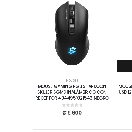
MOUSES
MOUSE GAMING RGB SHARKOON
MOUSE
SKILLER SGM3 INALÁMBRICO CON
USB 1
RECEPTOR 4044951021543 NEGRO
0
out of 5
₡
19,600