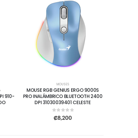
MOUSES
5
MOUSE RGB GENIUS ERGO 9000S
I 910-
PRO INALÁMBRICO BLUETOOTH 2400
ADO
DPI 31030039401 CELESTE
0
out of 5
₡
8,200