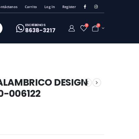
ontáctanos
Carrito
Log In
Register
ESCRíBENOS
0
0
8638-3217
ALAMBRICO DESIGN
0-006122