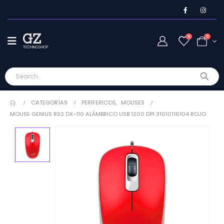
0
0
CATEGORÍAS
PERIFERICOS
,
MOUSES
MOUSE GENIUS RS2 DX-110 ALÁMBRICO USB 1200 DPI 31010116104 ROJO