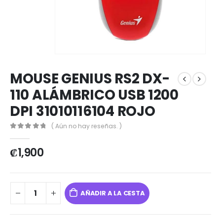
MOUSE GENIUS RS2 DX-
110 ALÁMBRICO USB 1200
DPI 31010116104 ROJO
( Aún no hay reseñas. )
0
out of 5
₡
1,900
AÑADIR A LA CESTA