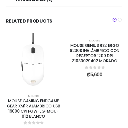
RELATED PRODUCTS
MOUSES
MOUSE GENIUS RS2 ERGO
8200S INALÁMBRICO CON
RECEPTOR 1200 DPI
31030029402 MORADO
0
out of 5
₡
5,600
MOUSES
MOUSE GAMING ENDGAME
GEAR XM1R ALAMBRICO USB
19000 CPI PGW-EG-MOU-
012 BLANCO
0
out of 5