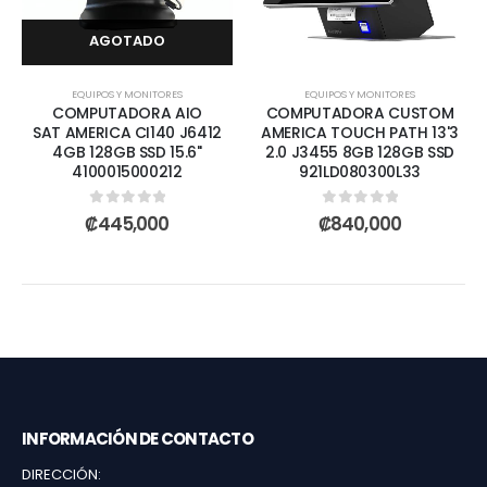
AGOTADO
EQUIPOS Y MONITORES
EQUIPOS Y MONITORES
COMPUTADORA AIO
COMPUTADORA CUSTOM
SAT AMERICA CI140 J6412
AMERICA TOUCH PATH 13'3
4GB 128GB SSD 15.6"
2.0 J3455 8GB 128GB SSD
4100015000212
921LD080300L33
0
out of 5
0
out of 5
₡
445,000
₡
840,000
INFORMACIÓN DE CONTACTO
DIRECCIÓN: