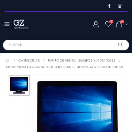
0
0
CATEGORÍAS
PUNTO DE VENTA
,
EQUIPOS Y MONITORES
MONITOR SAT AMERICA TOUCH 1053FPH 15´HDMI VGA 4070047000099