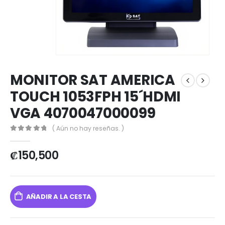
MONITOR SAT AMERICA
TOUCH 1053FPH 15´HDMI
VGA 4070047000099
( Aún no hay reseñas. )
0
out of 5
₡
150,500
AÑADIR A LA CESTA